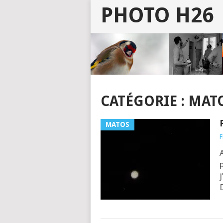
PHOTO H26
CATÉGORIE :
MAT
MATOS
F
p
j
D