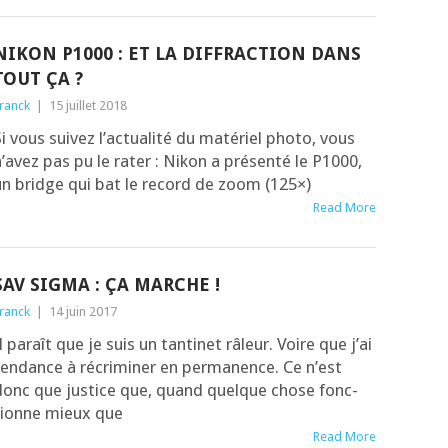
NIKON P1000 : ET LA DIFFRACTION DANS
TOUT ÇA ?
ranck
|
15 juillet 2018
i vous sui­vez l’ac­tua­li­té du maté­riel pho­to, vous
’a­vez pas pu le rater : Nikon a pré­sen­té le P1000,
un bridge qui bat le record de zoom (125×)
Read More
SAV SIGMA : ÇA MARCHE !
ranck
|
14 juin 2017
l paraît que je suis un tan­ti­net râleur. Voire que j’ai
en­dance à récri­mi­ner en permanence. Ce n’est
donc que jus­tice que, quand quelque chose fonc­
tionne mieux que
Read More