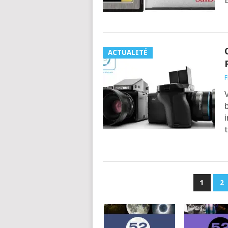
ACTUALITÉ
F
b
i
PAGINATION
1
2
DES
PUBLICATIONS