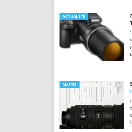
ACTUALITÉ
F
S
n
MATOS
F
I
t