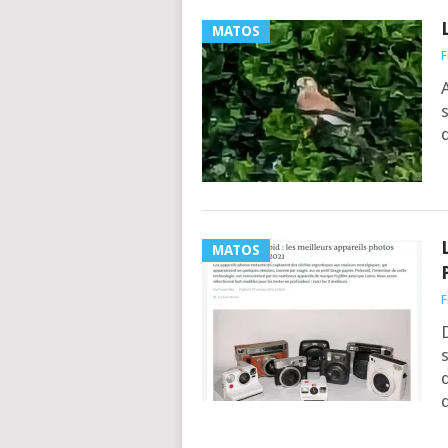
MATOS
F
A
s
d
MATOS
F
d
q