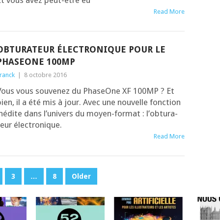
Et vous avez peut-être eu
Read More
OBTURATEUR ÉLECTRONIQUE POUR LE
PHASEONE 100MP
ranck
|
8 octobre 2016
Vous vous sou­ve­nez du Pha­seOne XF 100MP ? Et
ien, il a été mis à jour. Avec une nou­velle fonc­tion
nédite dans l’u­ni­vers du moyen-for­mat : l’ob­tu­ra­
teur électronique.
Read More
3
…
8
Older