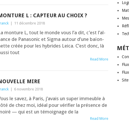
Logi
Mat
MONTURE L : CAPTEUR AU CHOIX ?
Mes
ranck
|
11 décembre 2018
Réf
a mon­ture L, tout le monde vous l’a dit, c’est l’al­
Tec
iance de Pana­so­nic et Sig­ma autour d’une baïon­
ette créée pour les hybrides Lei­ca. C’est donc, là
MÉT
us­si tout
Con
Read More
Flux
Flu
Sit
NOUVELLE MIRE
ranck
|
6 novembre 2018
ous le savez, à Paris, j’a­vais un super immeuble à
ôté de chez moi, idéal pour véri­fier la pré­sence de
moi­ré — qui est un témoi­gnage de la
Read More