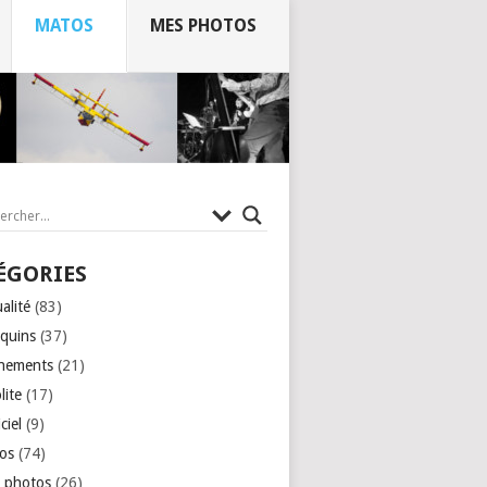
MATOS
MES PHOTOS
ÉGORIES
alité
(83)
quins
(37)
nements
(21)
lite
(17)
ciel
(9)
os
(74)
 photos
(26)