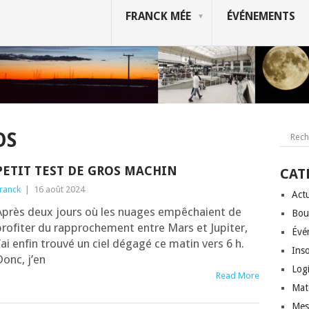
FRANCK MÉE
ÉVÉNEMENTS
OS
PETIT TEST DE GROS MACHIN
CAT
ranck
|
16 août 2024
Actu
Après deux jours où les nuages empê­chaient de
Bou
ro­fi­ter du rap­pro­che­ment entre Mars et Jupi­ter,
Évé
’ai enfin trou­vé un ciel déga­gé ce matin vers 6 h.
Inso
onc, j’en
Logi
Read More
Mat
Mes