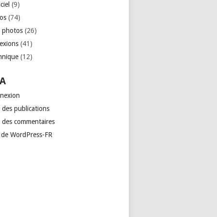
ciel
(9)
os
(74)
 photos
(26)
lexions
(41)
hnique
(12)
A
nexion
 des publications
x des commentaires
e de WordPress-FR