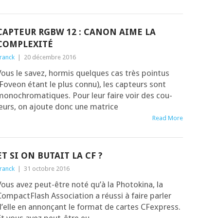
CAPTEUR RGBW 12 : CANON AIME LA
COMPLEXITÉ
ranck
|
20 décembre 2016
ous le savez, hor­mis quelques cas très poin­tus
Foveon étant le plus connu), les cap­teurs sont
ono­chro­ma­tiques. Pour leur faire voir des cou­
leurs, on ajoute donc une matrice
Read More
ET SI ON BUTAIT LA CF ?
ranck
|
31 octobre 2016
ous avez peut-être noté qu’à la Pho­to­ki­na, la
om­pact­Flash Asso­cia­tion a réus­si à faire par­ler
’elle en annon­çant le for­mat de cartes CFex­press.