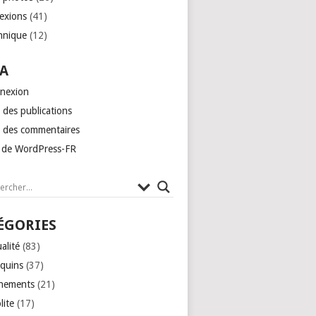
lexions
(41)
hnique
(12)
A
nexion
 des publications
x des commentaires
e de WordPress-FR
ÉGORIES
alité
(83)
quins
(37)
nements
(21)
lite
(17)