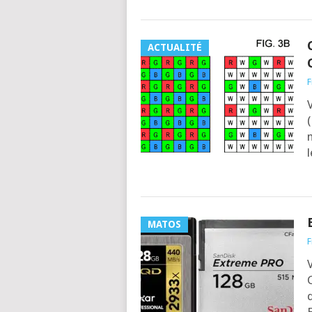
ACTUALITÉ
F
V
(
m
MATOS
F
V
C
d