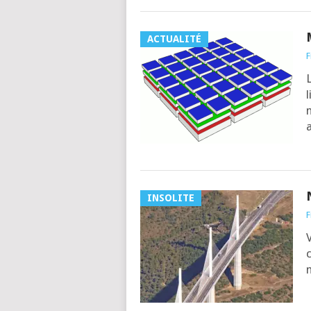
ACTUALITÉ
F
L
l
n
a
INSOLITE
F
V
c