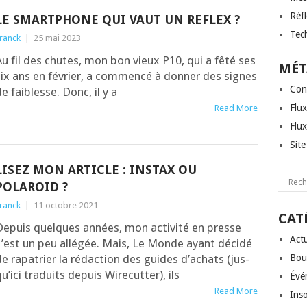
Réf
LE SMARTPHONE QUI VAUT UN REFLEX ?
Tec
ranck
|
25 mai 2023
u fil des chutes, mon bon vieux P10, qui a fêté ses
MÉT
ix ans en février, a com­men­cé à don­ner des signes
Con
e fai­blesse. Donc, il y a
Flux
Read More
Flu
Sit
LISEZ MON ARTICLE : INSTAX OU
POLAROID ?
ranck
|
11 octobre 2021
CAT
Depuis quelques années, mon acti­vi­té en presse
Actu
s’est un peu allé­gée. Mais, Le Monde ayant déci­dé
e rapa­trier la rédac­tion des guides d’a­chats (jus­
Bou
u’i­ci tra­duits depuis Wire­cut­ter), ils
Évé
Read More
Inso