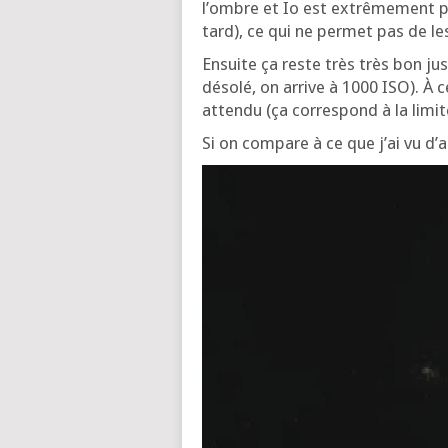
l’ombre et Io est extrê­me­ment p
tard), ce qui ne per­met pas de les
Ensuite ça reste très très bon jus­
déso­lé, on arrive à 1000 ISO). À c
atten­du (ça cor­res­pond à la limit
Si on com­pare à ce que j’ai vu d’