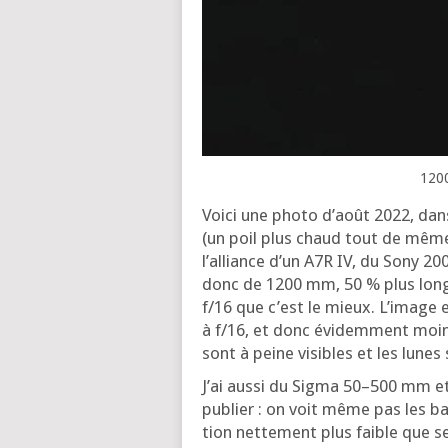
1200
Voi­ci une pho­to d’août 2022, dan
(un poil plus chaud tout de même)
l’al­liance d’un A7R IV, du Sony 2
donc de 1200 mm, 50 % plus longue
f/16 que c’est le mieux. L’i­mage 
à f/16, et donc évi­dem­ment moin
sont à peine visibles et les lunes
J’ai aus­si du Sig­ma 50–500 mm 
publier : on voit même pas les ba
tion net­te­ment plus faible que 