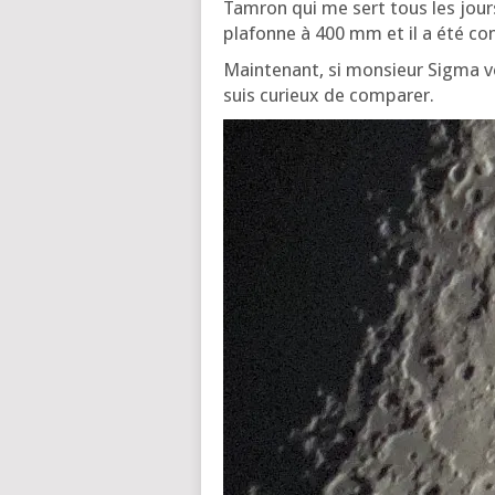
Tam­ron qui me sert tous les jours,
pla­fonne à 400 mm et il a été co
Main­te­nant, si mon­sieur Sig­ma
suis curieux de comparer.