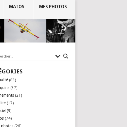
MATOS
MES PHOTOS
ÉGORIES
alité
(83)
quins
(37)
nements
(21)
lite
(17)
ciel
(9)
os
(74)
 photos
(26)