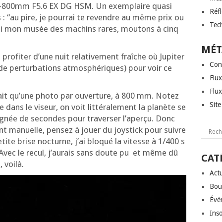
–800mm F5.6 EX DG HSM. Un exem­plaire qua­si
Réf
 : “au pire, je pour­rai te revendre au même prix ou
Tec
i­rai mon musée des machins rares, mou­tons à cinq
MÉT
 pro­fi­ter d’une nuit rela­ti­ve­ment fraîche où Jupi­ter
Con
de per­tur­ba­tions atmo­sphé­riques) pour voir ce
Flux
Flu
fait qu’une pho­to par ouver­ture, à 800 mm. Notez
Sit
dans le viseur, on voit lit­té­ra­le­ment la pla­nète se
i­gnée de secondes pour tra­ver­ser l’a­per­çu. Donc
nt manuelle, pen­sez à jouer du joys­tick pour suivre
ite brise noc­turne, j’ai blo­qué la vitesse à 1/400 s
Avec le recul, j’au­rais sans doute pu et même dû
CAT
 voilà.
Actu
Bou
Évé
Inso