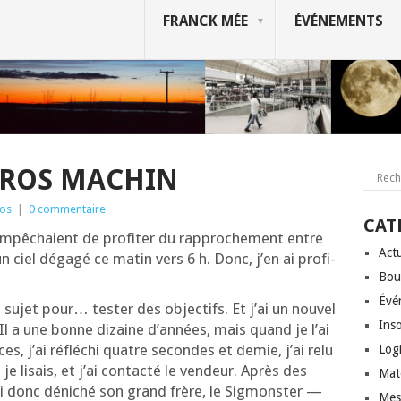
FRANCK MÉE
ÉVÉNEMENTS
 GROS MACHIN
os
|
0 commentaire
CAT
pê­chaient de pro­fi­ter du rap­pro­che­ment entre
Actu
 un ciel déga­gé ce matin vers 6 h. Donc, j’en ai pro­fi­
Bou
Évé
 sujet pour… tes­ter des objec­tifs. Et j’ai un nou­vel
Inso
… Il a une bonne dizaine d’an­nées, mais quand je l’ai
ces, j’ai réflé­chi quatre secondes et demie, j’ai relu
Logi
je lisais, et j’ai contac­té le ven­deur. Après des
Mat
j’ai donc déni­ché son grand frère, le Sig­mons­ter —
Mes