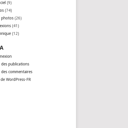
ciel
(9)
os
(74)
 photos
(26)
lexions
(41)
hnique
(12)
A
nexion
 des publications
x des commentaires
e de WordPress-FR