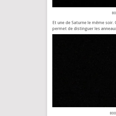
80
Et une de Saturne le même soir. C’
per­met de dis­tin­guer les anneaux
800