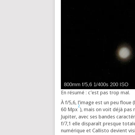
800mm f/5,6 1/400s 200 ISO
En résu­mé : c’est pas trop mal.
À f/5,6, l’i­mage est un peu floue 
2
60 Mpx
), mais on voit déjà pas 
Jupi­ter, avec ses bandes carac­té­r
f/7,1 elle dis­pa­raît presque tota
numé­rique et Cal­lis­to devient v