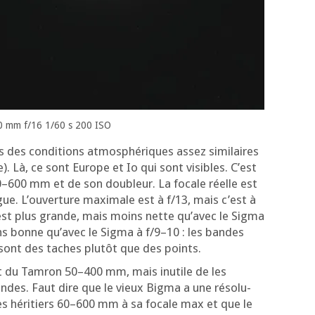
 mm f/16 1/60 s 200 ISO
s des condi­tions atmo­sphé­riques assez simi­laires
. Là, ce sont Europe et Io qui sont visibles. C’est
00–600 mm et de son dou­bleur. La focale réelle est
. L’ou­ver­ture maxi­male est à f/13, mais c’est à
est plus grande, mais moins nette qu’a­vec le Sig­ma
s bonne qu’a­vec le Sig­ma à f/9–10 : les bandes
 sont des taches plu­tôt que des points.
et du Tam­ron 50–400 mm, mais inutile de les
ndes. Faut dire que le vieux Big­ma a une réso­lu­
ses héri­tiers 60–600 mm à sa focale max et que le