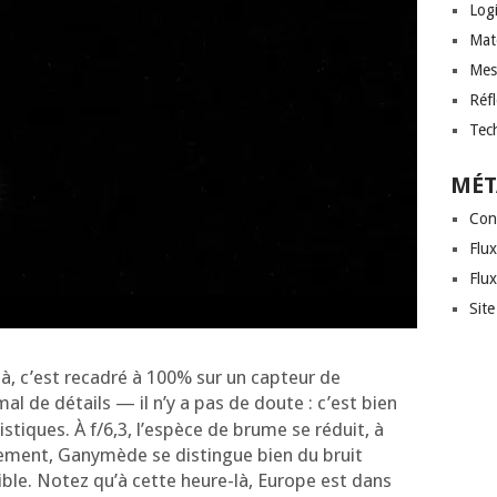
Logi
Mat
Mes
Réf
Tec
MÉT
Con
Flux
Flu
Sit
(là, c’est reca­dré à 100% sur un cap­teur de
mal de détails — il n’y a pas de doute : c’est bien
is­tiques. À f/6,3, l’es­pèce de brume se réduit, à
­le­ment, Gany­mède se dis­tingue bien du bruit
isible. Notez qu’à cette heure-là, Europe est dans