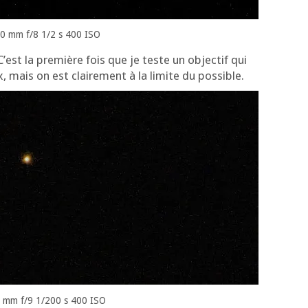
0 mm f/8 1/2 s 400 ISO
est la pre­mière fois que je teste un objec­tif qui
, mais on est clai­re­ment à la limite du possible.
 mm f/9 1/200 s 400 ISO