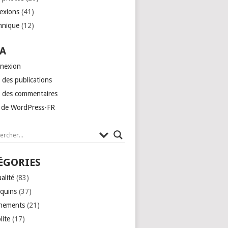
lexions
(41)
hnique
(12)
A
nexion
 des publications
x des commentaires
e de WordPress-FR
ÉGORIES
alité
(83)
quins
(37)
nements
(21)
lite
(17)