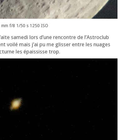
 mm f/8 1/50 s 1250 ISO
ite same­di lors d’une ren­contre de l’As­tro­club
ment voi­lé mais j’ai pu me glis­ser entre les nuages
c­turne les épais­sisse trop.