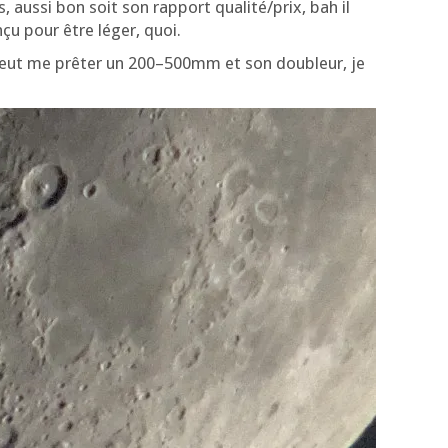
 aus­si bon soit son rap­port qualité/prix, bah il
nçu pour être léger, quoi.
 veut me prê­ter un 200–500mm et son dou­bleur, je