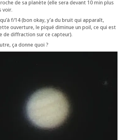
roche de sa pla­nète (elle sera devant 10 min plus
 voir.
qu’à f/14 (bon okay, y’a du bruit qui appa­raît,
ette ouver­ture, le piqué dimi­nue un poil, ce qui est
e de dif­frac­tion sur ce capteur).
autre, ça donne quoi ?