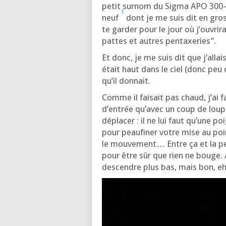
petit sur­nom du Sig­ma APO 300
1
neuf
dont je me suis dit en gros
te gar­der pour le jour où j’ou­vr
pattes et autres pentaxeries”.
Et donc, je me suis dit que j’al­lais
était haut dans le ciel (donc peu 
qu’il donnait.
Comme il fai­sait pas chaud, j’ai 
d’en­trée qu’a­vec un coup de loupe 
dépla­cer : il ne lui faut qu’une po
pour peau­fi­ner votre mise au poi
le mou­ve­ment… Entre ça et la pet
pour être sûr que rien ne bouge. 
des­cendre plus bas, mais bon, eh,