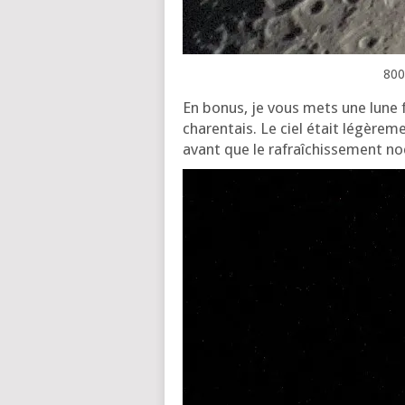
800
En bonus, je vous mets une lune fa
cha­ren­tais. Le ciel était légè­re­
avant que le rafraî­chis­se­ment no