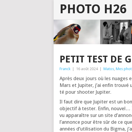
PHOTO H26
PETIT TEST DE
Franck
|
16 août 2024
|
Matos
,
Mes phot
Après deux jours où les nuages em
Mars et Jupi­ter, j’ai enfin trou­vé
té pour shoo­ter Jupiter.
Il faut dire que Jupi­ter est un bon
objec­tif à tes­ter. Enfin, nou­vel
vu appa­raître sur un site d’an­non
l’an­nonce pour être sûr de ce que 
années d’u­ti­li­sa­tion du Big­ma, 