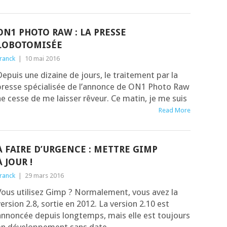
ON1 PHOTO RAW : LA PRESSE
LOBOTOMISÉE
ranck
|
10 mai 2016
epuis une dizaine de jours, le trai­te­ment par la
resse spé­cia­li­sée de l’an­nonce de ON1 Pho­to Raw
e cesse de me lais­ser rêveur. Ce matin, je me suis
Read More
À FAIRE D’URGENCE : METTRE GIMP
À JOUR !
ranck
|
29 mars 2016
ous uti­li­sez Gimp ? Nor­ma­le­ment, vous avez la
er­sion 2.8, sor­tie en 2012. La ver­sion 2.10 est
annon­cée depuis long­temps, mais elle est tou­jours