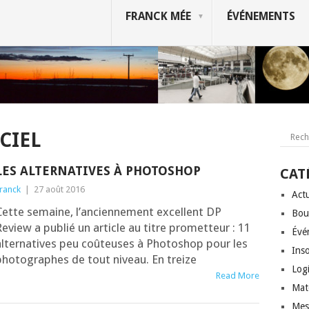
FRANCK MÉE
ÉVÉNEMENTS
CIEL
LES ALTERNATIVES À PHOTOSHOP
CAT
ranck
|
27 août 2016
Actu
ette semaine, l’an­cien­ne­ment excellent DP
Bou
eview a publié un article au titre pro­met­teur : 11
Évé
lter­na­tives peu coû­teuses à Pho­to­shop pour les
Inso
ho­to­graphes de tout niveau. En treize
Logi
Read More
Mat
Mes