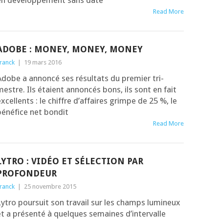
en déve­lop­pe­ment sans date
Read More
ADOBE : MONEY, MONEY, MONEY
ranck
|
19 mars 2016
dobe a annon­cé ses résul­tats du pre­mier tri­
estre. Ils étaient annon­cés bons, ils sont en fait
xcel­lents : le chiffre d’af­faires grimpe de 25 %, le
éné­fice net bon­dit
Read More
LYTRO : VIDÉO ET SÉLECTION PAR
PROFONDEUR
ranck
|
25 novembre 2015
ytro pour­suit son tra­vail sur les champs lumi­neux
t a pré­sen­té à quelques semaines d’in­ter­valle