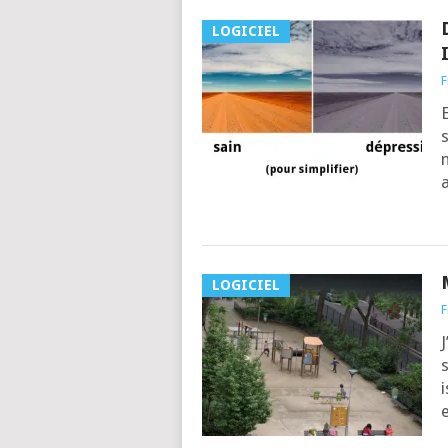
LOGICIEL
F
E
s
m
a
LOGICIEL
F
J
s
i