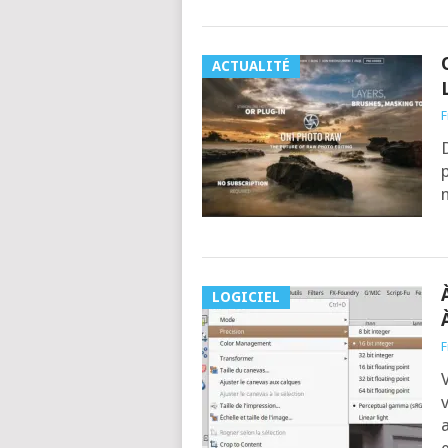
ACTUALITÉ
F
D
p
n
LOGICIEL
F
V
v