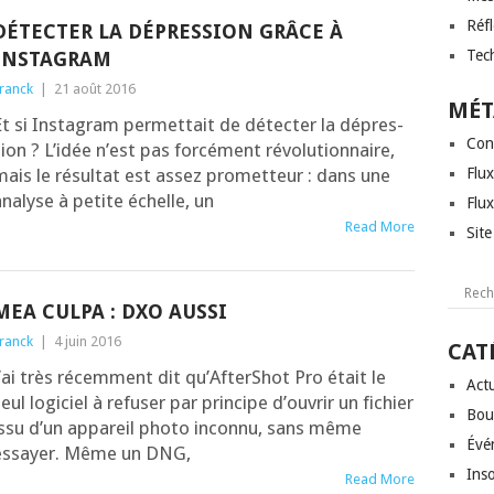
Réf
DÉTECTER LA DÉPRESSION GRÂCE À
Tec
INSTAGRAM
ranck
|
21 août 2016
MÉT
t si Ins­ta­gram per­met­tait de détec­ter la dépres­
Con
ion ? L’i­dée n’est pas for­cé­ment révo­lu­tion­naire,
ais le résul­tat est assez pro­met­teur : dans une
Flux
na­lyse à petite échelle, un
Flu
Read More
Sit
MEA CULPA : DXO AUSSI
ranck
|
4 juin 2016
CAT
’ai très récem­ment dit qu’Af­ter­Shot Pro était le
Actu
eul logi­ciel à refu­ser par prin­cipe d’ou­vrir un fichier
Bou
ssu d’un appa­reil pho­to incon­nu, sans même
Évé
essayer. Même un DNG,
Inso
Read More