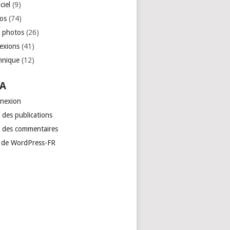
ciel
(9)
os
(74)
 photos
(26)
lexions
(41)
hnique
(12)
A
nexion
 des publications
x des commentaires
e de WordPress-FR