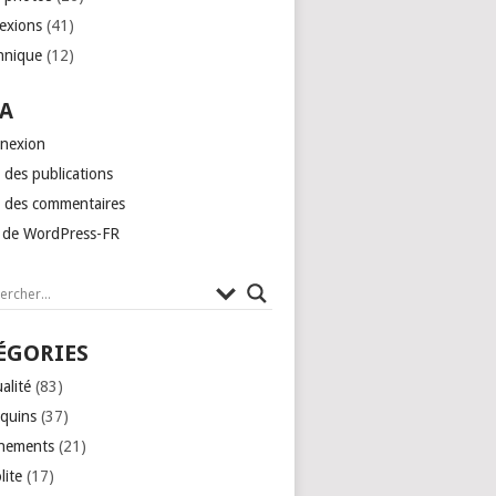
lexions
(41)
hnique
(12)
A
nexion
 des publications
x des commentaires
e de WordPress-FR
ÉGORIES
alité
(83)
quins
(37)
nements
(21)
lite
(17)