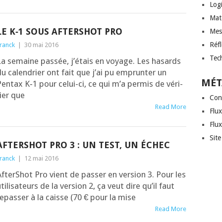
Logi
Mat
LE K‑1 SOUS AFTERSHOT PRO
Mes
Réf
ranck
|
30 mai 2016
Tec
a semaine pas­sée, j’é­tais en voyage. Les hasards
u calen­drier ont fait que j’ai pu emprun­ter un
MÉT
entax K‑1 pour celui-ci, ce qui m’a per­mis de véri­
ier que
Con
Read More
Flux
Flu
Sit
AFTERSHOT PRO 3 : UN TEST, UN ÉCHEC
ranck
|
12 mai 2016
fter­Shot Pro vient de pas­ser en ver­sion 3. Pour les
ti­li­sa­teurs de la ver­sion 2, ça veut dire qu’il faut
epas­ser à la caisse (70 € pour la mise
Read More