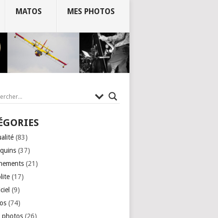
MATOS
MES PHOTOS
ÉGORIES
alité
(83)
quins
(37)
nements
(21)
lite
(17)
ciel
(9)
os
(74)
 photos
(26)