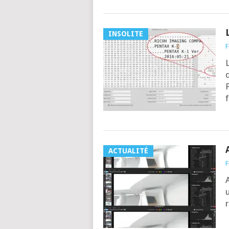
INSOLITE
F
L
d
P
f
ACTUALITÉ
F
A
u
r