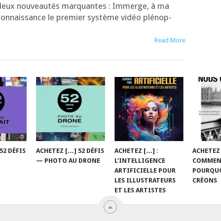
deux nou­veau­tés mar­quantes : Immerge, à ma
onnais­sance le pre­mier sys­tème vidéo plé­nop­
Read More
52 DÉFIS
ACHETEZ […] 52 DÉFIS
ACHETEZ […] :
ACHETEZ
— PHOTO AU DRONE
L’INTELLIGENCE
COMMEN
ARTIFICIELLE POUR
POURQU
LES ILLUSTRATEURS
CRÉONS
ET LES ARTISTES