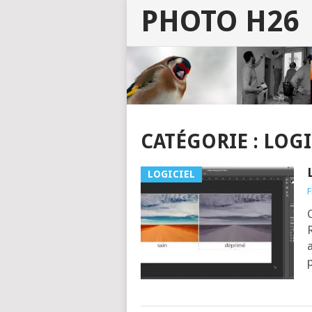
PHOTO H26
CATÉGORIE :
LOGI
LOGICIEL
F
C
R
a
p