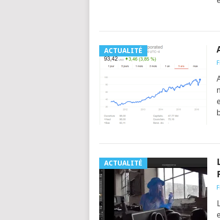
ACTUALITÉ
F
A
m
e
b
ACTUALITÉ
F
L
e