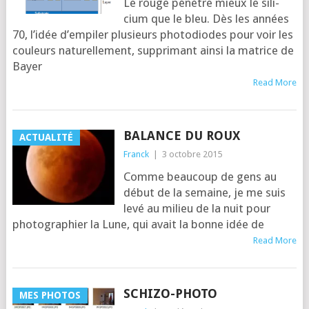
Le rouge pénètre mieux le sili­
cium que le bleu. Dès les années
70, l’i­dée d’empiler plu­sieurs pho­to­diodes pour voir les
cou­leurs natu­rel­le­ment, sup­pri­mant ain­si la matrice de
Bayer
Read More
BALANCE DU ROUX
ACTUALITÉ
Franck
|
3 octobre 2015
Comme beau­coup de gens au
début de la semaine, je me suis
levé au milieu de la nuit pour
pho­to­gra­phier la Lune, qui avait la bonne idée de
Read More
SCHIZO-PHOTO
MES PHOTOS