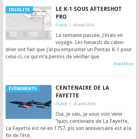
LE K‑1 SOUS AFTERSHOT
INSOLITE
PRO
Franck
|
30 mai 2016
La semaine pas­sée, j’é­tais en
voyage. Les hasards du calen­
drier ont fait que j’ai pu emprun­ter un Pentax K‑1 pour
celui-ci, ce qui m’a per­mis de véri­fier que
Read More
CENTENAIRE DE LA
ÉVÉNEMENTS
FAYETTE
Franck
|
20 avril 2016
Oui, je sais, je vous vois venir :
“quoi, cen­te­naire de La Fayette,
La Fayette est né en 1757, pis son anni­ver­saire est à la
fin de l’é­té,