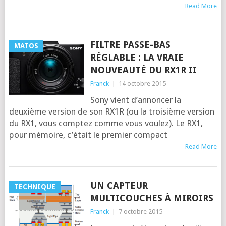
Read More
FILTRE PASSE-BAS
MATOS
RÉGLABLE : LA VRAIE
NOUVEAUTÉ DU RX1R II
Franck
|
14 octobre 2015
Sony vient d’an­non­cer la
deuxième ver­sion de son RX1R (ou la troi­sième ver­sion
du RX1, vous comp­tez comme vous voulez). Le RX1,
pour mémoire, c’é­tait le pre­mier com­pact
Read More
UN CAPTEUR
TECHNIQUE
MULTICOUCHES À MIROIRS
Franck
|
7 octobre 2015