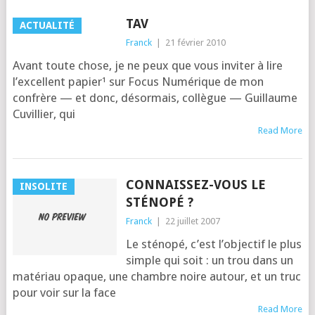
TAV
ACTUALITÉ
Franck
|
21 février 2010
Avant toute chose, je ne peux que vous invi­ter à lire
l’ex­cellent papier¹ sur Focus Numé­rique de mon
confrère — et donc, désor­mais, col­lègue — Guillaume
Cuvillier, qui
Read More
CONNAISSEZ-VOUS LE
INSOLITE
STÉNOPÉ ?
Franck
|
22 juillet 2007
Le sté­no­pé, c’est l’ob­jec­tif le plus
simple qui soit : un trou dans un
maté­riau opaque, une chambre noire autour, et un truc
pour voir sur la face
Read More