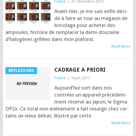
Franck
|
31 décembre 2012
Avant-hier, je me suis enfin déci­
dé à faire un tour au maga­sin de
bri­co­lage pour ache­ter des
ampoules, his­toire de rem­pla­cer la demi-dou­zaine
d’ha­lo­gènes grillées dans mon plafond.
Read More
CADRAGE A PRIORI
RÉFLEXIONS
Franck
|
9 juin 2011
Aujourd’­hui sort dans nos
contrées un appa­reil pré­cé­dem­
ment réser­vé au Japon, le Sig­ma
DP2x. Ce total non-évé­ne­ment a fait resur­gir chez cer­
tains un vieux débat, illus­tré par cette
Read More