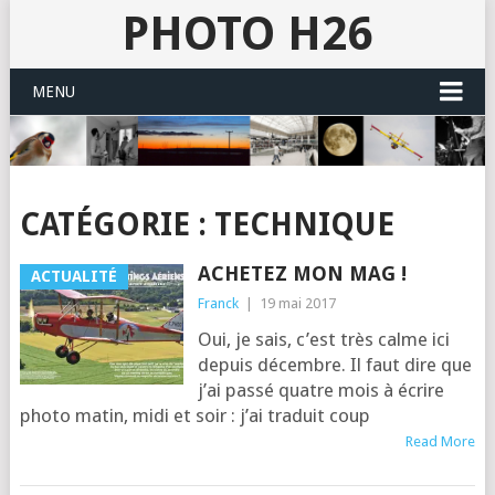
PHOTO H26
MENU
CATÉGORIE :
TECHNIQUE
ACHETEZ MON MAG !
ACTUALITÉ
Franck
|
19 mai 2017
Oui, je sais, c’est très calme ici
depuis décembre. Il faut dire que
j’ai pas­sé quatre mois à écrire
pho­to matin, midi et soir : j’ai tra­duit coup
Read More