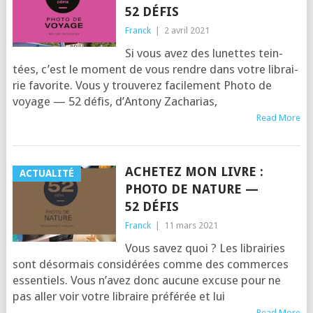
52 DÉFIS
Franck
|
2 avril 2021
Si vous avez des lunettes tein­
tées, c’est le moment de vous rendre dans votre librai­
rie favo­rite. Vous y trou­ve­rez faci­le­ment Pho­to de
voyage — 52 défis, d’An­to­ny Zacha­rias,
Read More
ACHETEZ MON LIVRE :
ACTUALITÉ
PHOTO DE NATURE —
52 DÉFIS
Franck
|
11 mars 2021
Vous savez quoi ? Les librai­ries
sont désor­mais consi­dé­rées comme des com­merces
essen­tiels. Vous n’a­vez donc aucune excuse pour ne
pas aller voir votre libraire pré­fé­rée et lui
Read More