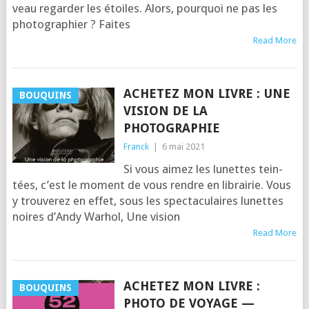
veau regar­der les étoiles. Alors, pour­quoi ne pas les
pho­to­gra­phier ? Faites
Read More
ACHETEZ MON LIVRE : UNE
BOUQUINS
VISION DE LA
PHOTOGRAPHIE
Franck
|
6 mai 2021
Si vous aimez les lunettes tein­
tées, c’est le moment de vous rendre en librai­rie. Vous
y trou­ve­rez en effet, sous les spec­ta­cu­laires lunettes
noires d’An­dy Warhol, Une vision
Read More
ACHETEZ MON LIVRE :
BOUQUINS
PHOTO DE VOYAGE —