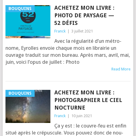
ACHETEZ MON LIVRE :
BOUQUINS
PHOTO DE PAYSAGE —
52 DÉFIS
Franck
|
3 juillet 2021
Avec la régu­la­ri­té d’un métro­
nome, Eyrolles envoie chaque mois en librai­rie un
ouvrage tra­duit sur mon bureau. Après mars, avril, mai,
juin, voi­ci l’o­pus de juillet : Pho­to
Read More
ACHETEZ MON LIVRE :
BOUQUINS
PHOTOGRAPHIER LE CIEL
NOCTURNE
Franck
|
10 juin 2021
Ça y est : le couvre-feu est enfin
situé après le cré­pus­cule. Vous pou­vez donc de nou­