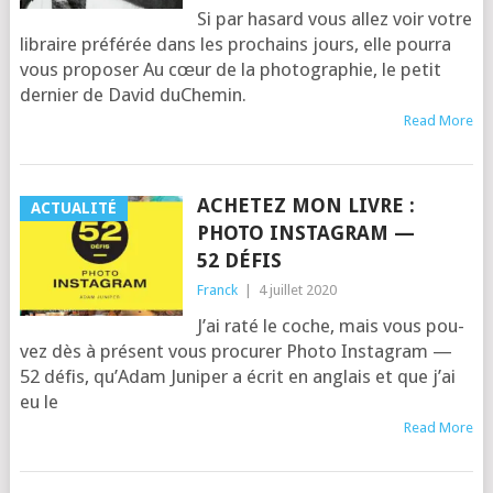
Si par hasard vous allez voir votre
libraire pré­fé­rée dans les pro­chains jours, elle pour­ra
vous pro­po­ser Au cœur de la pho­to­gra­phie, le petit
der­nier de David duChe­min.
Read More
ACHETEZ MON LIVRE :
ACTUALITÉ
PHOTO INSTAGRAM —
52 DÉFIS
Franck
|
4 juillet 2020
J’ai raté le coche, mais vous pou­
vez dès à pré­sent vous pro­cu­rer Pho­to Ins­ta­gram —
52 défis, qu’A­dam Juni­per a écrit en anglais et que j’ai
eu le
Read More