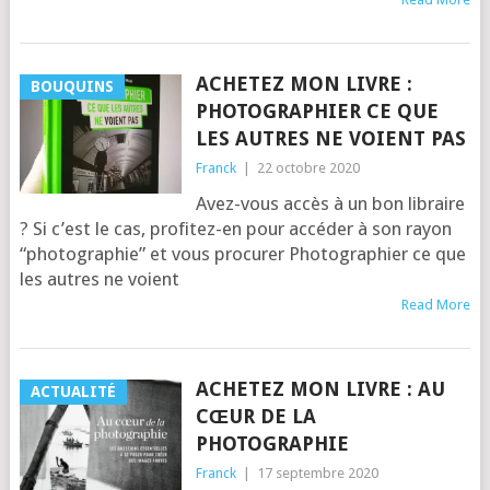
ACHETEZ MON LIVRE :
BOUQUINS
PHOTOGRAPHIER CE QUE
LES AUTRES NE VOIENT PAS
Franck
|
22 octobre 2020
Avez-vous accès à un bon libraire
? Si c’est le cas, pro­fi­tez-en pour accé­der à son rayon
“pho­to­gra­phie” et vous pro­cu­rer Pho­to­gra­phier ce que
les autres ne voient
Read More
ACHETEZ MON LIVRE : AU
ACTUALITÉ
CŒUR DE LA
PHOTOGRAPHIE
Franck
|
17 septembre 2020