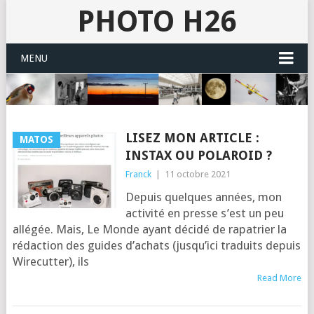
PHOTO H26
MENU
LISEZ MON ARTICLE :
MATOS
INSTAX OU POLAROID ?
Franck
|
11 octobre 2021
Depuis quelques années, mon
acti­vi­té en presse s’est un peu
allé­gée. Mais, Le Monde ayant déci­dé de rapa­trier la
rédac­tion des guides d’a­chats (jus­qu’i­ci tra­duits depuis
Wire­cut­ter), ils
Read More