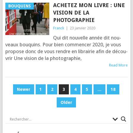
ACHETEZ MON LIVRE : UNE
BOUQUINS
VISION DE LA
PHOTOGRAPHIE
Franck
|
23 janvier 2020
Qui dit nou­velle année dit nou­
veaux bou­quins. Pour bien com­men­cer 2020, je vous
pro­pose donc de vous rendre en librai­rie afin de décou­
vrir Une vision de la pho­to­gra­phie,
Read More
PAGINATION
Newer
1
2
3
4
5
…
18
DES
Older
PUBLICATIONS