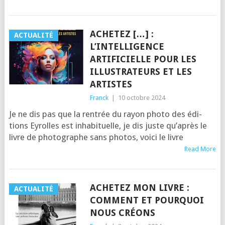
ACHETEZ […] :
ACTUALITÉ
L’INTELLIGENCE
ARTIFICIELLE POUR LES
ILLUSTRATEURS ET LES
ARTISTES
Franck
|
10 octobre 2024
Je ne dis pas que la ren­trée du rayon pho­to des édi­
tions Eyrolles est inha­bi­tuelle, je dis juste qu’a­près le
livre de pho­to­graphe sans pho­tos, voi­ci le livre
Read More
ACHETEZ MON LIVRE :
ACTUALITÉ
COMMENT ET POURQUOI
NOUS CRÉONS