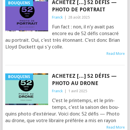
ACHETEZ […] 52 DÉFIS —
BOUQUINS
PHOTO DE PORTRAIT
Franck
|
28 août 2025
Fun fact : non, il n'y avait pas
encore eu de 52 défis consacré
au portrait. Oui, c'est très étonnant. C'est donc Brian
Lloyd Duckett qui s'y colle.
Read More
ACHETEZ […] 52 DÉFIS —
BOUQUINS
PHOTO AU DRONE
Franck
|
1 avril 2025
C’est le prin­temps, et le prin­
temps, c’est la sai­son des bou­
quins pho­to d’ex­té­rieur. Voi­ci donc 52 défis — Pho­to
au drone, que votre libraire pré­fé­rée a mis en rayon
Read More