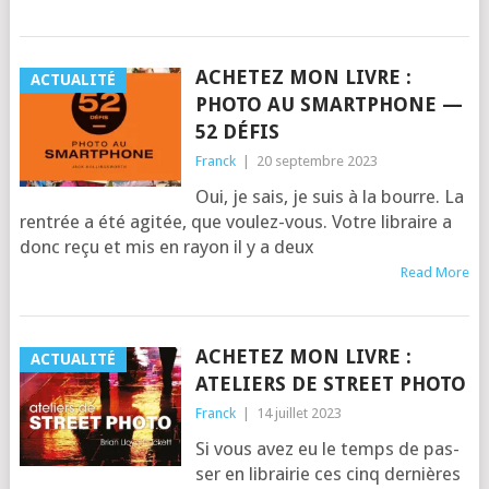
ACHETEZ MON LIVRE :
ACTUALITÉ
PHOTO AU SMARTPHONE —
52 DÉFIS
Franck
|
20 septembre 2023
Oui, je sais, je suis à la bourre. La
ren­trée a été agi­tée, que vou­lez-vous. Votre libraire a
donc reçu et mis en rayon il y a deux
Read More
ACHETEZ MON LIVRE :
ACTUALITÉ
ATELIERS DE STREET PHOTO
Franck
|
14 juillet 2023
Si vous avez eu le temps de pas­
ser en librai­rie ces cinq der­nières