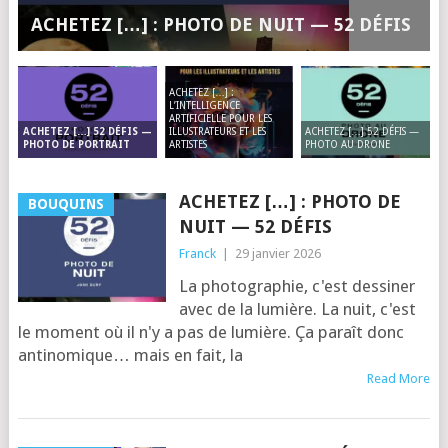
ACHETEZ […] : PHOTO DE NUIT — 52 DÉFIS
ACHETEZ […] :
L’INTELLIGENCE
ARTIFICIELLE POUR LES
ILLUSTRATEURS ET LES
ACHETEZ […] 52 DÉFIS —
ACHETEZ […] 52 DÉFIS —
ARTISTES
PHOTO AU DRONE
PHOTO DE PORTRAIT
ACHETEZ […] : PHOTO DE
BOUQUINS
NUIT — 52 DÉFIS
Franck
|
29 janvier 2026
La photographie, c'est dessiner
avec de la lumière. La nuit, c'est
le moment où il n'y a pas de lumière. Ça paraît donc
antinomique… mais en fait, la
Read More