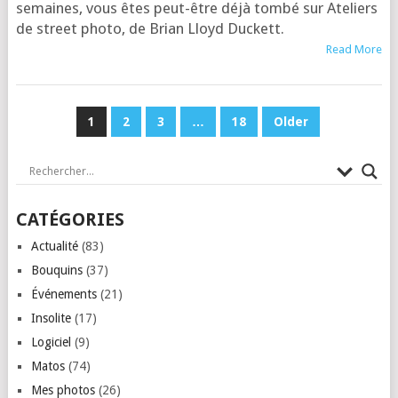
semaines, vous êtes peut-être déjà tom­bé sur Ate­liers
de street pho­to, de Brian Lloyd Duckett.
Read More
PAGINATION
1
2
3
…
18
Older
DES
PUBLICATIONS
CATÉGORIES
Actualité
(83)
Bouquins
(37)
Événements
(21)
Insolite
(17)
Logiciel
(9)
Matos
(74)
Mes photos
(26)