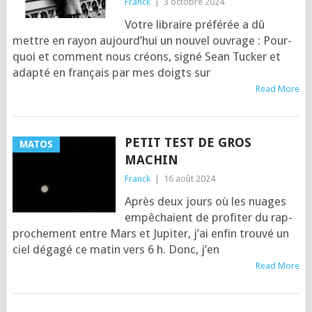
Franck
|
3 octobre 2024
Votre libraire pré­fé­rée a dû
mettre en rayon aujourd’­hui un nou­vel ouvrage : Pour­
quoi et com­ment nous créons, signé Sean Tucker et
adap­té en fran­çais par mes doigts sur
Read More
PETIT TEST DE GROS
MATOS
MACHIN
Franck
|
16 août 2024
Après deux jours où les nuages
empê­chaient de pro­fi­ter du rap­
pro­che­ment entre Mars et Jupi­ter, j’ai enfin trou­vé un
ciel déga­gé ce matin vers 6 h. Donc, j’en
Read More