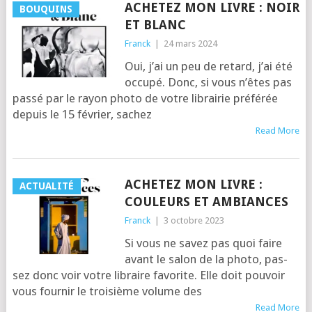
ACHETEZ MON LIVRE : NOIR
BOUQUINS
ET BLANC
Franck
|
24 mars 2024
Oui, j’ai un peu de retard, j’ai été
occu­pé. Donc, si vous n’êtes pas
pas­sé par le rayon pho­to de votre librai­rie pré­fé­rée
depuis le 15 février, sachez
Read More
ACHETEZ MON LIVRE :
ACTUALITÉ
COULEURS ET AMBIANCES
Franck
|
3 octobre 2023
Si vous ne savez pas quoi faire
avant le salon de la pho­to, pas­
sez donc voir votre libraire favo­rite. Elle doit pou­voir
vous four­nir le troi­sième volume des
Read More