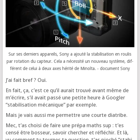
Sur ses der­niers appa­reils, Sony a ajou­té la sta­bi­li­sa­tion en rou­lis
par rota­tion du cap­teur. Cela a néces­si­té un nou­veau sys­tème, dif­
fé­rent de celui à deux axes héri­té de Minol­ta. ‑ docu­ment Sony
J’ai fait bref ? Oui.
En fait, ça, c’est ce qu’il aurait trou­vé avant même de
m’é­crire, s’il avait pas­sé une petite heure à Goo­gler
“sta­bi­li­sa­tion méca­nique” par exemple.
Mais je vais aus­si me per­mettre une courte diatribe.
Mec, t’as choi­si de faire une pré­pa maths sup : t’es
cen­sé être bos­seur, savoir cher­cher et réflé­chir. Et là,
vu com­ment tu tournes ta ques­tion, t’as pio­ché “sta­bi­