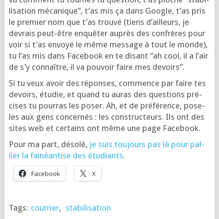
li­sa­tion méca­nique”, t’as mis ça dans Google, t’as pris
le pre­mier nom que t’as trou­vé (tiens d’ailleurs, je
devrais peut-être enquê­ter auprès des confrères pour
voir si t’as envoyé le même mes­sage à tout le monde),
tu l’as mis dans Face­book en te disant “ah cool, il a l’air
de s’y connaître, il va pou­voir faire mes devoirs”.
Si tu veux avoir des réponses, com­mence par faire tes
devoirs, étu­die, et quand tu auras des ques­tions pré­
cises tu pour­ras les poser. Ah, et de pré­fé­rence, pose-
les aux gens concer­nés : les construc­teurs. Ils ont des
sites web et cer­tains ont même une page Facebook.
Pour ma part, déso­lé,
je suis tou­jours pas là pour pal­
lier la fai­néan­tise des étu­diants
.
Face­book
X
Tags:
courrier
,
stabilisation