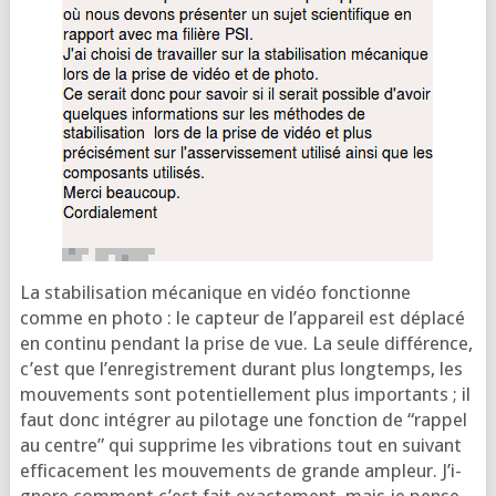
La sta­bi­li­sa­tion méca­nique en vidéo fonc­tionne
comme en pho­to : le cap­teur de l’ap­pa­reil est dépla­cé
en conti­nu pen­dant la prise de vue. La seule dif­fé­rence,
c’est que l’en­re­gis­tre­ment durant plus long­temps, les
mou­ve­ments sont poten­tiel­le­ment plus impor­tants ; il
faut donc inté­grer au pilo­tage une fonc­tion de “rap­pel
au centre” qui sup­prime les vibra­tions tout en sui­vant
effi­ca­ce­ment les mou­ve­ments de grande ampleur. J’i­