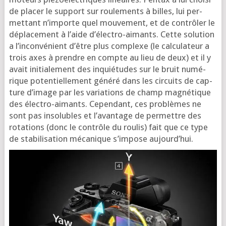
de pla­cer le sup­port sur rou­le­ments à billes, lui per­
met­tant n’im­porte quel mou­ve­ment, et de contrô­ler le
dépla­ce­ment à l’aide d’élec­tro-aimants. Cette solu­tion
a l’in­con­vé­nient d’être plus com­plexe (le cal­cu­la­teur a
trois axes à prendre en compte au lieu de deux) et il y
avait ini­tia­le­ment des inquié­tudes sur le bruit numé­
rique poten­tiel­le­ment géné­ré dans les cir­cuits de cap­
ture d’i­mage par les varia­tions de champ magné­tique
des élec­tro-aimants. Cepen­dant, ces pro­blèmes ne
sont pas inso­lubles et l’a­van­tage de per­mettre des
rota­tions (donc le contrôle du rou­lis) fait que ce type
de sta­bi­li­sa­tion méca­nique s’im­pose aujourd’hui.