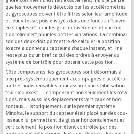
gnore com­ment c’est fait exac­te­ment, mais je pense
que les mou­ve­ments détec­tés par les accé­lé­ro­mètres
et gyro­scopes doivent être fil­trés selon leur ampli­tude
et leur vitesse, puis envoyés dans une fonc­tion “suivre
en sou­plesse” pour les gros mou­ve­ments et une fonc­
tion “éli­mi­ner” pour les petites vibra­tions. La com­bi­nai­
son des deux doit per­mettre de cal­cu­ler la posi­tion
exacte à don­ner au cap­teur à chaque ins­tant, et il ne
reste plus qu’un bref cal­cul des ordres à envoyer au
sys­tème de contrôle pour obte­nir cette position.
Côté com­po­sants, les gyro­scopes sont désor­mais à
peu près sys­té­ma­ti­que­ment accom­pa­gnés d’ac­cé­lé­ro­
mètres, indis­pen­sables pour assu­rer une sta­bi­li­sa­tion
“sur cinq axes” — com­pen­sant non seule­ment les rota­
tions, mais aus­si les dépla­ce­ments ver­ti­caux et hori­
zon­taux. His­to­ri­que­ment, sur le pre­mier sys­tème
Minol­ta, le sup­port du cap­teur était pla­cé sur des cou­
lis­seaux lui per­met­tant de glis­ser hori­zon­ta­le­ment et
ver­ti­ca­le­ment, la posi­tion étant contrô­lée par des
moteurs pié­zo­élec­triques linéaires. Pentax a lui choi­si