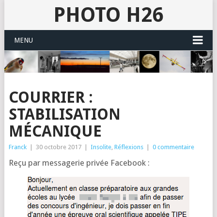
PHOTO H26
MENU
COURRIER :
STABILISATION
MÉCANIQUE
Franck
|
30 octobre 2017
|
Insolite
,
Réflexions
|
0 commentaire
Reçu par mes­sa­ge­rie pri­vée Facebook :