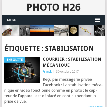
PHOTO H26
MENU
ÉTIQUETTE :
STABILISATION
COURRIER : STABILISATION
INSOLITE
MÉCANIQUE
Franck
|
30 octobre 2017
Reçu par mes­sa­ge­rie pri­vée
Facebook : La sta­bi­li­sa­tion méca­
nique en vidéo fonc­tionne comme en pho­to : le cap­
teur de l’ap­pa­reil est dépla­cé en conti­nu pen­dant la
prise de vue.
Read More