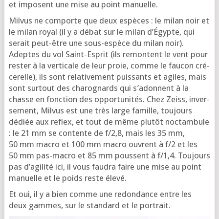
et imposent une mise au point manuelle.
Mil­vus ne com­porte que deux espèces : le milan noir et
le milan royal (il y a débat sur le milan d’É­gypte, qui
serait peut-être une sous-espèce du milan noir).
Adeptes du vol Saint-Esprit (ils remontent le vent pour
res­ter à la ver­ti­cale de leur proie, comme le fau­con cré­
ce­relle), ils sont rela­ti­ve­ment puis­sants et agiles, mais
sont sur­tout des cha­ro­gnards qui s’a­donnent à la
chasse en fonc­tion des oppor­tu­ni­tés. Chez Zeiss, inver­
se­ment, Mil­vus est une très large famille, tou­jours
dédiée aux reflex, et tout de même plu­tôt noc­tam­bule
: le 21 mm se contente de f/2,8, mais les 35 mm,
50 mm macro et 100 mm macro ouvrent à f/2 et les
50 mm pas-macro et 85 mm poussent à f/1,4. Tou­jours
pas d’a­gi­li­té ici, il vous fau­dra faire une mise au point
manuelle et le poids reste élevé.
Et oui, il y a bien comme une redon­dance entre les
deux gammes, sur le stan­dard et le portrait.