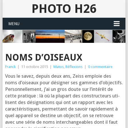
PHOTO H26
MENU
NOMS D’OISEAUX
Franck
|
11 octobre 2015
|
Matos
,
Réflexions
|
0 commentaire
Vous le savez, depuis deux ans, Zeiss emploie des
noms d’oi­seaux pour dési­gner ses gammes d’ob­jec­tifs.
Per­son­nel­le­ment, j’ai un gros doute sur l’in­té­rêt de
cette pra­tique : là où la plu­part des construc­teurs uti­
lisent des dési­gna­tions qui ont un rap­port avec les
carac­té­ris­tiques, per­met­tant de savoir rapi­de­ment à
quel appa­reil se des­tine un objec­tif, on se retrouve
avec une série de noms inter­chan­geables dont il faut