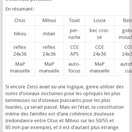
En résu­mant :
Otus
Mil­vus
Touit
Loxia
Bat
per­
bec-croi­
gob
hibou
milan
ruche
sé
mouc
reflex
reflex
COI
COI
CO
24x36
24x36
APS
24x36
24x
MaP
MaP
auto­
MaP
auto­
manuelle
manuelle
fo­cus
manuelle
cu
Si encore Zeiss avait eu une logique, genre uti­li­ser des
noms d’oi­seaux noc­turnes pour les optiques les plus
lumi­neuses ou d’oi­seaux puis­sants pour les plus
lourdes, ça serait pas­sé. Mais en l’é­tat, la consti­tu­tion
même des familles est d’une cohé­rence dou­teuse
(redon­dance entre Otus et Mil­vus sur les 50/55 et
85 mm par exemple), et il est d’au­tant plus étrange