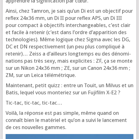
apprendre la signi­fi­ca­tion par cœur.
Ain­si, chez Tam­ron, je sais qu’un Di est un objec­tif pour
reflex 24x36 mm, un Di II pour reflex APS, un Di III
pour com­pact à objec­tifs inter­chan­geables, c’est clair
et facile à rete­nir (c’est dans l’ordre d’ap­pa­ri­tion des
tech­no­lo­gies). Même logique chez Sig­ma avec les DG,
DC et DN res­pec­ti­ve­ment (un peu plus com­pli­qué à
rete­nir)… Zeiss a d’ailleurs long­temps eu des déno­mi­
na­tions pas très sexy, mais expli­cites : ZF, ça se monte
sur un Nikon 24x36 mm ; ZE, sur un Canon 24x36 mm ;
ZM, sur un Lei­ca télémétrique.
Main­te­nant, petit quizz : entre un Touit, un Mil­vus et un
Batis, lequel vous mon­te­riez sur un Fuji­film X‑E2 ?
Tic-tac, tic-tac, tic-tac…
Voi­là, la réponse est pas simple, même quand on
connaît bien le maté­riel et qu’on a sui­vi le lan­ce­ment
de ces nou­velles gammes.