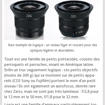
Rare exemple de logique : un oiseau léger et cou­rant pour des
optiques légères et abordables.
Touit est une famille de petits psit­ta­ci­dés, cou­sins des
per­ro­quets et per­ruches, vivant en Amé­rique latine.
Enfin un truc vague­ment logique : ces petits objec­tifs
(moins de 300 g) qui se montent sur de petits appa­
reils (COI Sony ou Fuji­film) portent le nom d’un petit
oiseau ! Ils ont éga­le­ment un auto­fo­cus, den­rée rare
chez Zeiss, mais ne sont pas très lumi­neux : f/2,8 pour
le 12 mm et le 50 mm, f/1,8 pour le 32 mm.
Loxia est une famille d’a­ni­maux par­ti­cu­liè­re­ment tor­