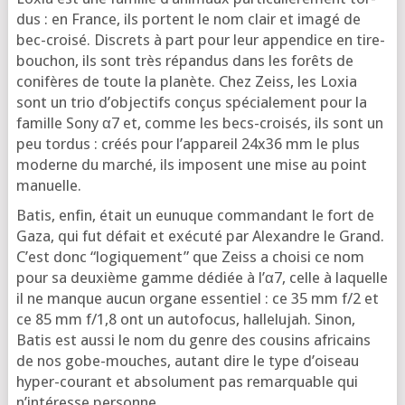
dus : en France, ils portent le nom clair et ima­gé de
bec-croi­sé. Dis­crets à part pour leur appen­dice en tire-
bou­chon, ils sont très répan­dus dans les forêts de
coni­fères de toute la pla­nète. Chez Zeiss, les Loxia
sont un trio d’ob­jec­tifs conçus spé­cia­le­ment pour la
famille Sony α7 et, comme les becs-croi­sés, ils sont un
peu tor­dus : créés pour l’ap­pa­reil 24x36 mm le plus
moderne du mar­ché, ils imposent une mise au point
manuelle.
Batis, enfin, était un eunuque com­man­dant le fort de
Gaza, qui fut défait et exé­cu­té par Alexandre le Grand.
C’est donc “logi­que­ment” que Zeiss a choi­si ce nom
pour sa deuxième gamme dédiée à l’α7, celle à laquelle
il ne manque aucun organe essen­tiel : ce 35 mm f/2 et
ce 85 mm f/1,8 ont un auto­fo­cus, hal­le­lu­jah. Sinon,
Batis est aus­si le nom du genre des cou­sins afri­cains
de nos gobe-mouches, autant dire le type d’oi­seau
hyper-cou­rant et abso­lu­ment pas remar­quable qui
n’in­té­resse personne.