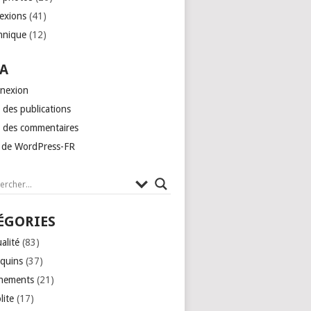
lexions
(41)
hnique
(12)
A
nexion
 des publications
x des commentaires
e de WordPress-FR
ÉGORIES
alité
(83)
quins
(37)
nements
(21)
lite
(17)