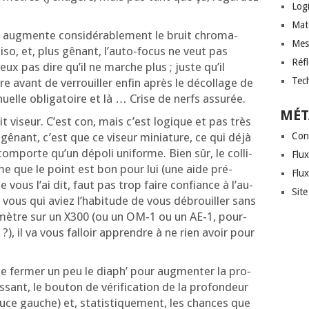
Logi
Mat
r aug­mente consi­dé­ra­ble­ment le bruit chro­ma­
Mes
iso, et, plus gênant, l’au­to-focus ne veut pas
Réf
veux pas dire qu’il ne marche plus ; juste qu’il
Tec
 avant de ver­rouiller enfin après le décol­lage de
uelle obli­ga­toire et là … Crise de nerfs assurée.
MÉT
t viseur. C’est con, mais c’est logique et pas très
gênant, c’est que ce viseur minia­ture, ce qui déjà
Con
om­porte qu’un dépo­li uni­forme. Bien sûr, le col­li­
Flux
me que le point est bon pour lui (une aide pré­
Flu
ous l’ai dit, faut pas trop faire confiance à l’au­
Sit
vous qui aviez l’ha­bi­tude de vous débrouiller sans
mètre sur un X300 (ou un OM‑1 ou un AE‑1, pour­
?), il va vous fal­loir apprendre à ne rien avoir pour
de fer­mer un peu le diaph’ pour aug­men­ter la pro­
ant, le bou­ton de véri­fi­ca­tion de la pro­fon­deur
uce gauche) et, sta­tis­ti­que­ment, les chances que