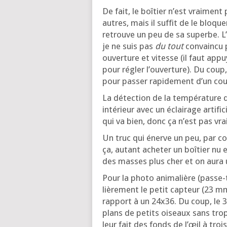
De fait, le boî­tier n’est vrai­me
autres, mais il suf­fit de le blo­que
retrouve un peu de sa superbe. L’
je ne suis pas
du tout
convain­cu p
ouver­ture et vitesse (il faut app
pour régler l’ou­ver­ture). Du coup
pour pas­ser rapi­de­ment d’un co
La détec­tion de la tem­pé­ra­ture d
inté­rieur avec un éclai­rage arti­fi
qui va bien, donc ça n’est pas vr
Un truc qui énerve un peu, par cont
ça, autant ache­ter un boî­tier nu 
des masses plus cher et on aura un
Pour la pho­to ani­ma­lière (passe-t
liè­re­ment le petit cap­teur (23 mm
rap­port à un 24x36. Du coup, le 
plans de petits oiseaux sans trop 
leur fait des fonds de l’œil à tro