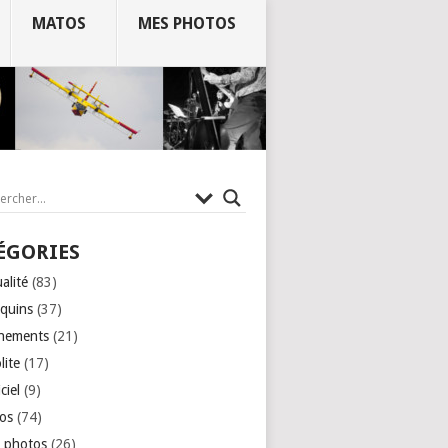
MATOS
MES PHOTOS
ÉGORIES
alité
(83)
quins
(37)
nements
(21)
lite
(17)
ciel
(9)
os
(74)
 photos
(26)