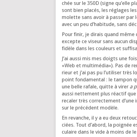
chée sur le 350D (signe qu’elle plai­
sont bien pla­cés, les réglages le
molette sans avoir à pas­ser par l
avec un peu d’ha­bi­tude, sans décol
Pour finir, je dirais quand même q
excepte ce viseur sans aucun dis­po­
fidèle dans les cou­leurs et suf­fi­
J’ai aus­si mis mes doigts une foi
«Web et mul­ti­mé­dia»). Pas de rem
rieur et j’ai pas pu l’u­ti­li­ser t
point fon­da­men­tal : le tam­pon
une belle rafale, quitte à virer
a po
aus­si net­te­ment plus réac­tif que
reca­ler très cor­rec­te­ment d’une 
sur le pré­cé­dent modèle.
En revanche, il y a eu deux retou
ciées. Tout d’a­bord, la poi­gnée 
cu­laire dans le vide à moins de le