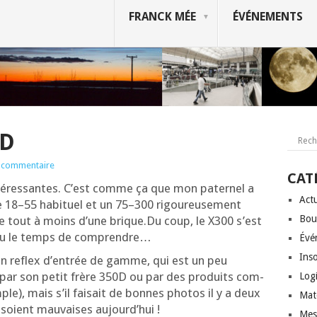
FRANCK MÉE
ÉVÉNEMENTS
0D
 commentaire
CAT
nté­res­santes. C’est comme ça que mon pater­nel a
Actu
e 18–55 habi­tuel et un 75–300 rigou­reu­se­ment
Bou
le tout à moins d’une brique.Du coup, le X300 s’est
r eu le temps de comprendre…
Évé
Inso
un reflex d’en­trée de gamme, qui est un peu
t par son petit frère 350D ou par des pro­duits com­
Logi
e), mais s’il fai­sait de bonnes pho­tos il y a deux
Mat
es soient mau­vaises aujourd’hui !
Mes