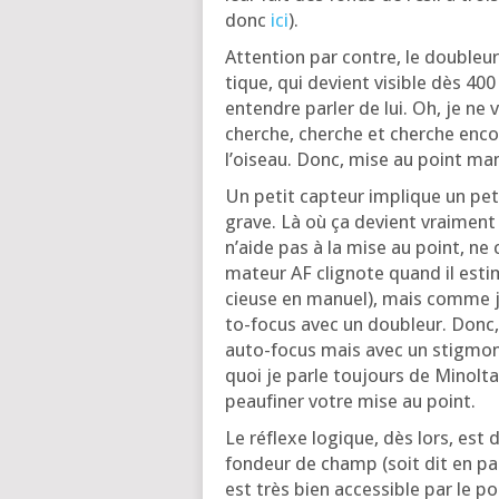
donc
ici
).
Atten­tion par contre, le dou­bleu
tique, qui devient visible dès 400 
entendre par­ler de lui. Oh, je ne 
cherche, cherche et cherche encore
l’oi­seau. Donc, mise au point man
Un petit cap­teur implique un peti
grave. Là où ça devient vrai­ment 
n’aide pas à la mise au point, ne c
ma­teur AF cli­gnote quand il esti
cieuse en manuel), mais comme je v
to-focus avec un dou­bleur. Donc, 
auto-focus mais avec un stig­mo­
quoi je parle tou­jours de Minol­ta 
peau­fi­ner votre mise au point.
Le réflexe logique, dès lors, est 
fon­deur de champ (soit dit en pas­s
est très bien acces­sible par le po