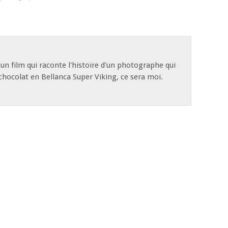
la sortie coup sur coup de trois
appareils particulièrement
remarquables : Fujifilm S9500,
Panasonic…
t un film qui raconte l'histoire d'un photographe qui
e chocolat en Bellanca Super Viking, ce sera moi.