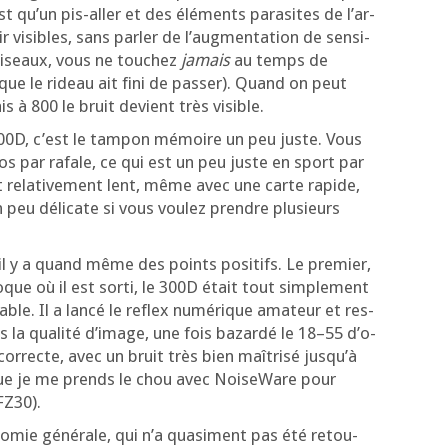
st qu’un pis-aller et des élé­ments para­sites de l’ar­
r visibles, sans par­ler de l’aug­men­ta­tion de sen­si­
 oiseaux, vous ne tou­chez
jamais
au temps de
 que le rideau ait fini de pas­ser). Quand on peut
is à 800 le bruit devient très visible.
00D, c’est le tam­pon mémoire un peu juste. Vous
os par rafale, ce qui est un peu juste en sport par
t rela­ti­ve­ment lent, même avec une carte rapide,
 un peu déli­cate si vous vou­lez prendre plu­sieurs
is il y a quand même des points posi­tifs. Le pre­mier,
poque où il est sor­ti, le 300D était tout sim­ple­ment
able. Il a lan­cé le reflex numé­rique ama­teur et res­
is la qua­li­té d’i­mage, une fois bazar­dé le 18–55 d’o­
cor­recte, avec un bruit très bien maî­tri­sé jus­qu’à
que je me prends le chou avec Noi­se­Ware pour
FZ30).
­no­mie géné­rale, qui n’a qua­si­ment pas été retou­