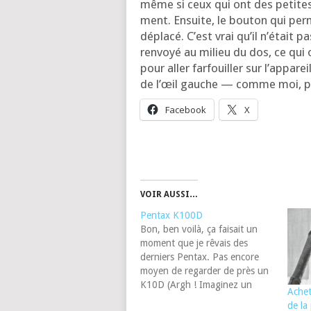
même si ceux qui ont des petites
ment. Ensuite, le bou­ton qui per
dépla­cé. C’est vrai qu’il n’é­tait p
ren­voyé au milieu du dos, ce qui 
pour aller far­fouiller sur l’ap­pa­
de l’œil gauche — comme moi, p
Face­book
X
VOIR AUSSI…
Pentax K100D
Bon, ben voilà, ça faisait un
moment que je rêvais des
derniers Pentax. Pas encore
moyen de regarder de près un
K10D (Argh ! Imaginez un
Achet
Nikon D200 avec un capteur
de la