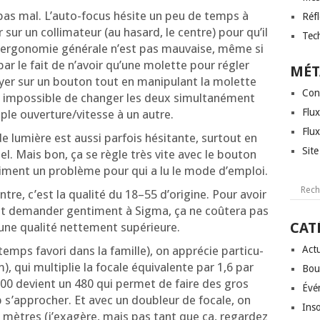
nt pas mal. L’au­to-focus hésite un peu de temps à
Réf
r sur un col­li­ma­teur (au hasard, le centre) pour qu’il
Tec
er­go­no­mie géné­rale n’est pas mau­vaise, même si
ar le fait de n’a­voir qu’une molette pour régler
MÉT
uyer sur un bou­ton tout en mani­pu­lant la molette
Con
, impos­sible de chan­ger les deux simul­ta­né­ment
Flux
uple ouverture/vitesse à un autre.
Flu
e lumière est aus­si par­fois hési­tante, sur­tout en
Sit
­ciel. Mais bon, ça se règle très vite avec le bou­ton
ai­ment un pro­blème pour qui a lu le mode d’emploi.
re, c’est la qua­li­té du 18–55 d’o­ri­gine. Pour avoir
et deman­der gen­ti­ment à Sig­ma, ça ne coû­te­ra pas
CAT
e qua­li­té net­te­ment supérieure.
emps favo­ri dans la famille), on appré­cie par­ti­cu­
Actu
), qui mul­ti­plie la focale équi­va­lente par 1,6 par
Bou
300 devient un 480 qui per­met de faire des gros
Évé
s’ap­pro­cher. Et avec un dou­bleur de focale, on
Inso
is mètres (j’exa­gère, mais pas tant que ça, regar­dez