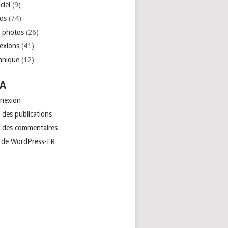
ciel
(9)
os
(74)
 photos
(26)
lexions
(41)
hnique
(12)
A
nexion
 des publications
x des commentaires
e de WordPress-FR