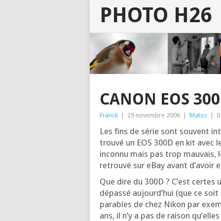
PHOTO H26
CANON EOS 30
Franck
|
29 novembre 2006
|
Matos
|
0
Les fins de série sont sou­vent i
trou­vé un EOS 300D en kit avec l
incon­nu mais pas trop mau­vais, 
retrou­vé sur eBay avant d’a­voi
Que dire du 300D ? C’est certes 
dépas­sé aujourd’­hui (que ce soi
pa­rables de chez Nikon par exempl
ans, il n’y a pas de rai­son qu’ell