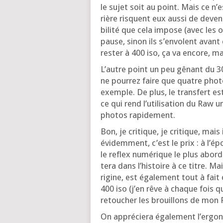
le sujet soit au point. Mais ce n’e
rière risquent eux aus­si de deve­ni
bi­li­té que cela impose (avec les
pause, sinon ils s’en­volent avant
res­ter à 400 iso, ça va encore, ma
L’autre point un peu gênant du 3
ne pour­rez faire que quatre pho­t
exemple. De plus, le trans­fert es
ce qui rend l’u­ti­li­sa­tion du Raw
pho­tos rapidement.
Bon, je cri­tique, je cri­tique, ma
évi­dem­ment, c’est le prix : à l’é­
le reflex numé­rique le plus abor­d
te­ra dans l’his­toire à ce titre. Ma
ri­gine, est éga­le­ment tout à fait 
400 iso (j’en rêve à chaque fois 
retou­cher les brouillons de mon 
On appré­cie­ra éga­le­ment l’er­go