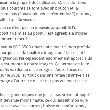
sait à la plu­part des uti­li­sa­teurs). Les bou­tons
s plus cou­rants se font avec un bou­ton et la
es menus (Pana­so­nic, vous m’en­ten­dez ?) et donc,
­ler l’œil du viseur.
ue ce n’est pas un mau­vais appa­reil. Si l’on
si­tif de mise au point, il est agréable à uti­li­ser,
sam­ment réactif.
s sur un EOS 350D (mer­ci infi­ni­ment à mon prof de
arques sur la qua­li­té d’i­mage, on était en inté­
rès long­temps. J’ai cepen­dant énor­mé­ment appré­cié un
 qui est mon­té à douze images. Ça per­met de faire
s­te­rio­ri
dix ou onze images. L’au­to-focus est
 sur le 300D, sur­tout dans une rafale ; il arrive à se
image à l’autre, ce qui n’é­tait pas vrai­ment le cas
ches ergo­no­miques que je n’ai pas vrai­ment appré­
est deve­nue moins haute, ce qui lais­sait mon auri­
 tas­ser avec les autres ; baisse en confort donc,