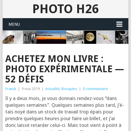
PHOTO H26
MENU
ACHETEZ MON LIVRE :
PHOTO EXPÉRIMENTALE —
52 DÉFIS
Franck
|
9 mai 2019
|
Actualité
,
Bouquins
|
0 commentaire
Il y a deux mois, je vous don­nais ren­dez-vous “dans
quelques semaines”. Quelques semaines plus tard, j’é­
tais noyé dans un stock de tra­vail trop épais pour
prendre quelques heures pour faire un billet, et j’ai
donc lais­sé retar­der celui-ci. Mais tout vient à point à