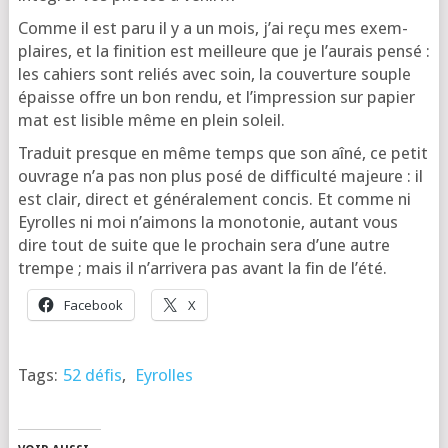
Comme il est paru il y a un mois, j’ai reçu mes exem­
plaires, et la fini­tion est meilleure que je l’au­rais pen­sé :
les cahiers sont reliés avec soin, la cou­ver­ture souple
épaisse offre un bon ren­du, et l’im­pres­sion sur papier
mat est lisible même en plein soleil.
Tra­duit presque en même temps que son aîné, ce petit
ouvrage n’a pas non plus posé de dif­fi­cul­té majeure : il
est clair, direct et géné­ra­le­ment concis. Et comme ni
Eyrolles ni moi n’ai­mons la mono­to­nie, autant vous
dire tout de suite que le pro­chain sera d’une autre
trempe ; mais il n’ar­ri­ve­ra pas avant la fin de l’été.
Face­book
X
Tags:
52 défis
,
Eyrolles