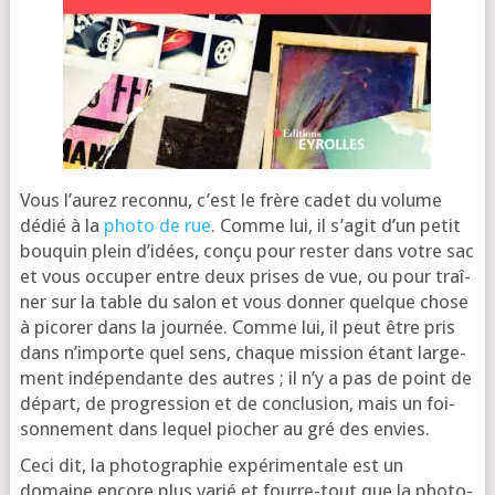
Vous l’au­rez recon­nu, c’est le frère cadet du volume
dédié à la
pho­to de rue
. Comme lui, il s’a­git d’un petit
bou­quin plein d’i­dées, conçu pour res­ter dans votre sac
et vous occu­per entre deux prises de vue, ou pour traî­
ner sur la table du salon et vous don­ner quelque chose
à pico­rer dans la jour­née. Comme lui, il peut être pris
dans n’im­porte quel sens, chaque mis­sion étant lar­ge­
ment indé­pen­dante des autres ; il n’y a pas de point de
départ, de pro­gres­sion et de conclu­sion, mais un foi­
son­ne­ment dans lequel pio­cher au gré des envies.
Ceci dit, la pho­to­gra­phie expé­ri­men­tale est un
domaine encore plus varié et fourre-tout que la pho­to­