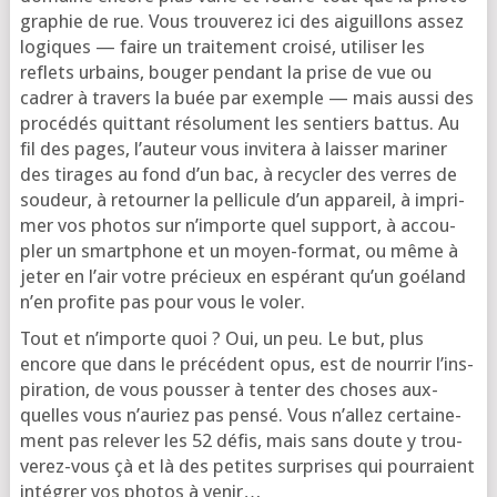
gra­phie de rue. Vous trou­ve­rez ici des aiguillons assez
logiques — faire un trai­te­ment croi­sé, uti­li­ser les
reflets urbains, bou­ger pen­dant la prise de vue ou
cadrer à tra­vers la buée par exemple — mais aus­si des
pro­cé­dés quit­tant réso­lu­ment les sen­tiers bat­tus. Au
fil des pages, l’au­teur vous invi­te­ra à lais­ser mari­ner
des tirages au fond d’un bac, à recy­cler des verres de
sou­deur, à retour­ner la pel­li­cule d’un appa­reil, à impri­
mer vos pho­tos sur n’im­porte quel sup­port, à accou­
pler un smart­phone et un moyen-for­mat, ou même à
jeter en l’air votre pré­cieux en espé­rant qu’un goé­land
n’en pro­fite pas pour vous le voler.
Tout et n’im­porte quoi ? Oui, un peu. Le but, plus
encore que dans le pré­cé­dent opus, est de nour­rir l’ins­
pi­ra­tion, de vous pous­ser à ten­ter des choses aux­
quelles vous n’au­riez pas pen­sé. Vous n’al­lez cer­tai­ne­
ment pas rele­ver les 52 défis, mais sans doute y trou­
ve­rez-vous çà et là des petites sur­prises qui pour­raient
inté­grer vos pho­tos à venir…