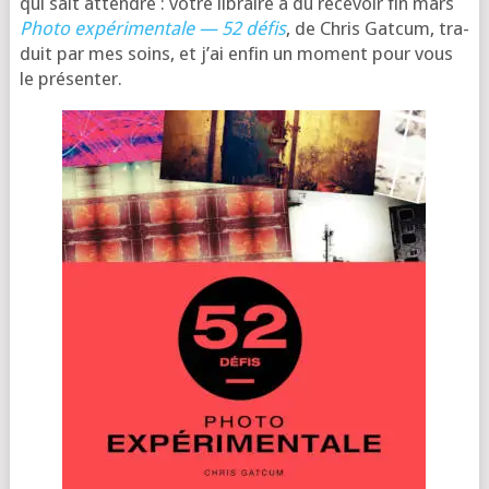
qui sait attendre : votre libraire a dû rece­voir fin mars
Pho­to expé­ri­men­tale — 52 défis
, de Chris Gat­cum, tra­
duit par mes soins, et j’ai enfin un moment pour vous
le présenter.