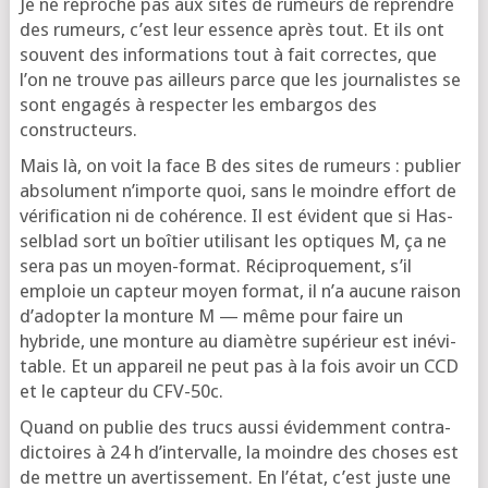
Je ne reproche pas aux sites de rumeurs de reprendre
des rumeurs, c’est leur essence après tout. Et ils ont
sou­vent des infor­ma­tions tout à fait cor­rectes, que
l’on ne trouve pas ailleurs parce que les jour­na­listes se
sont enga­gés à res­pec­ter les embar­gos des
constructeurs.
Mais là, on voit la face B des sites de rumeurs : publier
abso­lu­ment n’im­porte quoi, sans le moindre effort de
véri­fi­ca­tion ni de cohé­rence. Il est évident que si Has­
sel­blad sort un boî­tier uti­li­sant les optiques M, ça ne
sera pas un moyen-for­mat. Réci­pro­que­ment, s’il
emploie un cap­teur moyen for­mat, il n’a aucune rai­son
d’a­dop­ter la mon­ture M — même pour faire un
hybride, une mon­ture au dia­mètre supé­rieur est inévi­
table. Et un appa­reil ne peut pas à la fois avoir un CCD
et le cap­teur du CFV-50c.
Quand on publie des trucs aus­si évi­dem­ment contra­
dic­toires à 24 h d’in­ter­valle, la moindre des choses est
de mettre un aver­tis­se­ment. En l’é­tat, c’est juste une