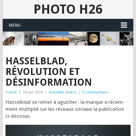
PHOTO H26
MENU
HASSELBLAD,
RÉVOLUTION ET
DÉSINFORMATION
Franck
|
18 juin 2016
|
Actualité
,
Matos
|
0 commentaire
Has­sel­blad se remet à agui­cher : la marque a récem­
ment mul­ti­plié sur les réseaux sociaux la publi­ca­tion
ci-dessous.