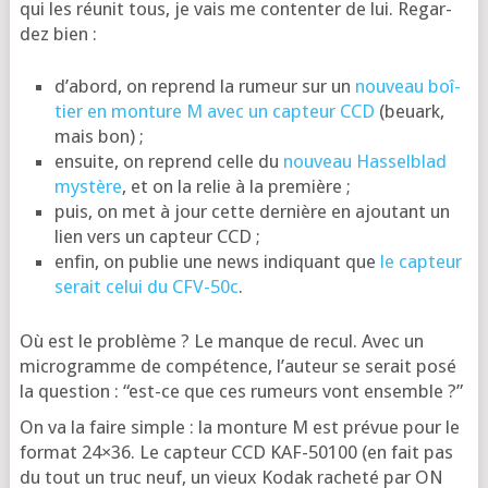
qui les réunit tous, je vais me conten­ter de lui. Regar­
dez bien :
d’a­bord, on reprend la rumeur sur un
nou­veau boî­
tier en mon­ture M avec un cap­teur CCD
(beuark,
mais bon) ;
ensuite, on reprend celle du
nou­veau Has­sel­blad
mys­tère
, et on la relie à la première ;
puis, on met à jour cette der­nière en ajou­tant un
lien vers un cap­teur CCD ;
enfin, on publie une news indi­quant que
le cap­teur
serait celui du CFV-50c
.
Où est le pro­blème ? Le manque de recul. Avec un
micro­gramme de com­pé­tence, l’au­teur se serait posé
la ques­tion : “est-ce que ces rumeurs vont ensemble ?”
On va la faire simple : la mon­ture M est pré­vue pour le
for­mat 24×36. Le cap­teur CCD KAF-50100 (en fait pas
du tout un truc neuf, un vieux Kodak rache­té par ON