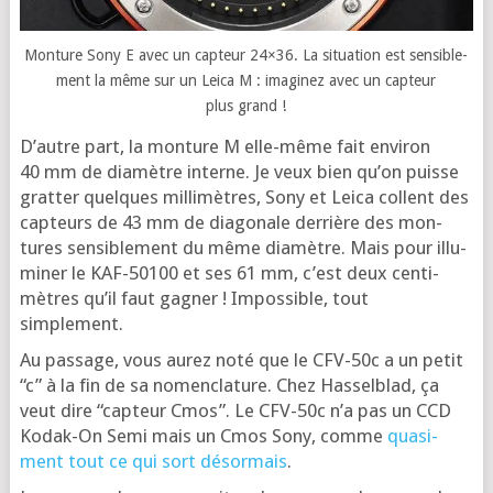
Mon­ture Sony E avec un cap­teur 24×36. La situa­tion est sen­si­ble­
ment la même sur un Lei­ca M : ima­gi­nez avec un cap­teur
plus grand !
D’autre part, la mon­ture M elle-même fait envi­ron
40 mm de dia­mètre interne. Je veux bien qu’on puisse
grat­ter quelques mil­li­mètres, Sony et Lei­ca collent des
cap­teurs de 43 mm de dia­go­nale der­rière des mon­
tures sen­si­ble­ment du même dia­mètre. Mais pour illu­
mi­ner le KAF-50100 et ses 61 mm, c’est deux cen­ti­
mètres qu’il faut gagner ! Impos­sible, tout
simplement.
Au pas­sage, vous aurez noté que le CFV-50c a un petit
“c” à la fin de sa nomen­cla­ture. Chez Has­sel­blad, ça
veut dire “cap­teur Cmos”. Le CFV-50c n’a pas un CCD
Kodak-On Semi mais un Cmos Sony, comme
qua­si­
ment tout ce qui sort désor­mais
.