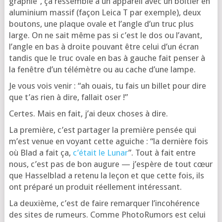
gra­phie”, ça res­semble à un appa­reil avec un boî­tier en
alu­mi­nium mas­sif (façon Lei­ca T par exemple), deux
bou­tons, une plaque ovale et l’angle d’un truc plus
large. On ne sait même pas si c’est le dos ou l’a­vant,
l’angle en bas à droite pou­vant être celui d’un écran
tan­dis que le truc ovale en bas à gauche fait pen­ser à
la fenêtre d’un télé­mètre ou au cache d’une lampe.
Je vous vois venir : “ah ouais, tu fais un billet pour dire
que t’as rien à dire, fal­lait oser !”
Certes. Mais en fait, j’ai deux choses à dire.
La pre­mière, c’est par­ta­ger la pre­mière pen­sée qui
m’est venue en voyant cette aguiche : “la der­nière fois
où Blad a fait ça,
c’é­tait le Lunar
”. Tout à fait entre
nous, c’est pas de bon augure — j’es­père de tout cœur
que Has­sel­blad a rete­nu la leçon et que cette fois, ils
ont pré­pa­ré un pro­duit réel­le­ment intéressant.
La deuxième, c’est de faire remar­quer l’in­co­hé­rence
des sites de rumeurs. Comme Pho­to­Ru­mors est celui