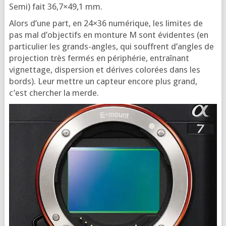
Semi) fait 36,7×49,1 mm.
Alors d’une part, en 24×36 numé­rique, les limites de
pas mal d’ob­jec­tifs en mon­ture M sont évi­dentes (en
par­ti­cu­lier les grands-angles, qui souffrent d’angles de
pro­jec­tion très fer­més en péri­phé­rie, entraî­nant
vignet­tage, dis­per­sion et dérives colo­rées dans les
bords). Leur mettre un cap­teur encore plus grand,
c’est cher­cher la merde.