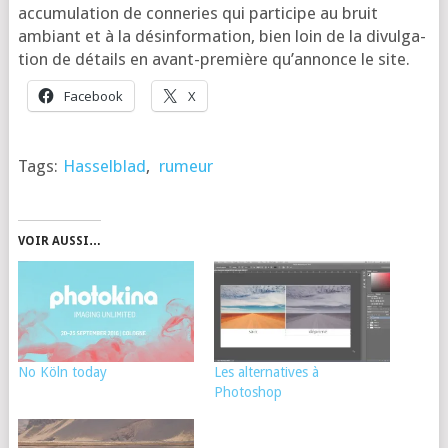
accu­mu­la­tion de conne­ries qui par­ti­cipe au bruit
ambiant et à la dés­in­for­ma­tion, bien loin de la divul­ga­
tion de détails en avant-pre­mière qu’an­nonce le site.
Face­book
X
Tags:
Hasselblad
,
rumeur
VOIR AUSSI…
No Köln today
Les alternatives à
Photoshop