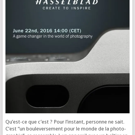
Qu’est-ce que c’est ? Pour l’ins­tant, per­sonne ne sait.
C’est “un bou­le­ver­se­ment pour le monde de la pho­to­