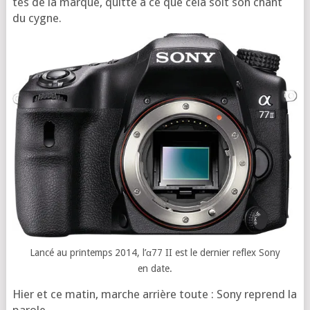
tés de la marque, quitte à ce que cela soit son chant
du cygne.
Lan­cé au prin­temps 2014, l’α77 II est le der­nier reflex Sony
en date.
Hier et ce matin, marche arrière toute : Sony reprend la