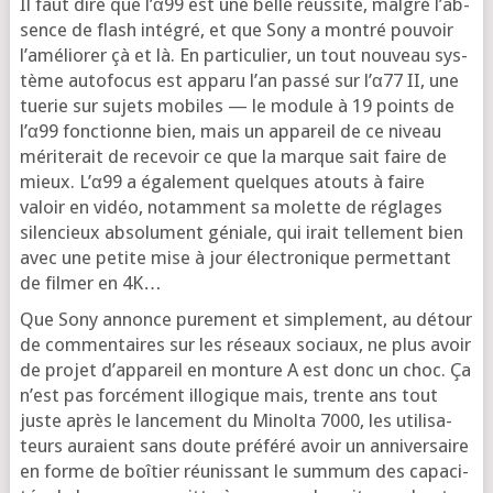
Il faut dire que l’α99 est une belle réus­site, mal­gré l’ab­
sence de flash inté­gré, et que Sony a mon­tré pou­voir
l’a­mé­lio­rer çà et là. En par­ti­cu­lier, un tout nou­veau sys­
tème auto­fo­cus est appa­ru l’an pas­sé sur l’α77 II, une
tue­rie sur sujets mobiles — le module à 19 points de
l’α99 fonc­tionne bien, mais un appa­reil de ce niveau
méri­te­rait de rece­voir ce que la marque sait faire de
mieux. L’α99 a éga­le­ment quelques atouts à faire
valoir en vidéo, notam­ment sa molette de réglages
silen­cieux abso­lu­ment géniale, qui irait tel­le­ment bien
avec une petite mise à jour élec­tro­nique per­met­tant
de fil­mer en 4K…
Que Sony annonce pure­ment et sim­ple­ment, au détour
de com­men­taires sur les réseaux sociaux, ne plus avoir
de pro­jet d’ap­pa­reil en mon­ture A est donc un choc. Ça
n’est pas for­cé­ment illo­gique mais, trente ans tout
juste après le lan­ce­ment du Minol­ta 7000, les uti­li­sa­
teurs auraient sans doute pré­fé­ré avoir un anni­ver­saire
en forme de boî­tier réunis­sant le sum­mum des capa­ci­