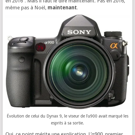
en 2016”. Mais il faut le dire main­te­nant. Pas en 2016,
même pas à Noël,
main­te­nant
.
Évo­lu­tion de celui du Dynax 9, le viseur de l’α900 avait mar­qué les
esprits à sa sortie.
Oui, ce point mérite une expli­ca­tion. L’α900, pre­mier