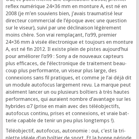
reflex numé­rique 24×36 mm en mon­ture A, est né en
2008 (je m’en sou­viens bien, j’a­vais trau­ma­ti­sé leur
direc­teur com­mer­cial de l’é­poque avec une ques­tion
sur le viseur), sui­vi par une décli­nai­son légè­re­ment
moins chère. Son vrai rem­pla­çant, l’α99, pre­mier
24×36 mm à visée élec­tro­nique et tou­jours en mon­ture
A, est né fin 2012. Il existe plein de pistes aujourd’­hui
pour amé­lio­rer l’α99 : Sony a de nou­veaux cap­teurs
plus effi­caces, de l’élec­tro­nique de trai­te­ment beau­
coup plus per­for­mante, un viseur plus large, des
connexions sans fil pra­tiques, et comme je l’ai déjà dit
un module auto­fo­cus lar­ge­ment revu. La marque peut
aisé­ment lan­cer un ou plu­sieurs boî­tiers à très hautes
per­for­mances, qui auraient nombre d’a­van­tage sur les
hybrides α7 (prise en main avec des télé­ob­jec­tifs,
auto­fo­cus conti­nu, prises et connexions, et vraie bat­
te­rie capable de tenir un peu plus longtemps !).
Télé­ob­jec­tif, auto­fo­cus, auto­no­mie : oui, c’est la tri­
plette idéale d’un boî­tier de sport. Et la bonne période