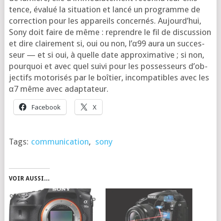
tence, éva­lué la situa­tion et lan­cé un pro­gramme de
cor­rec­tion pour les appa­reils concer­nés. Aujourd’­hui,
Sony doit faire de même : reprendre le fil de dis­cus­sion
et dire clai­re­ment si, oui ou non, l’α99 aura un suc­ces­
seur — et si oui, à quelle date approxi­ma­tive ; si non,
pour­quoi et avec quel sui­vi pour les pos­ses­seurs d’ob­
jec­tifs moto­ri­sés par le boî­tier, incom­pa­tibles avec les
α7 même avec adaptateur.
Face­book
X
Tags:
communication
,
sony
VOIR AUSSI…