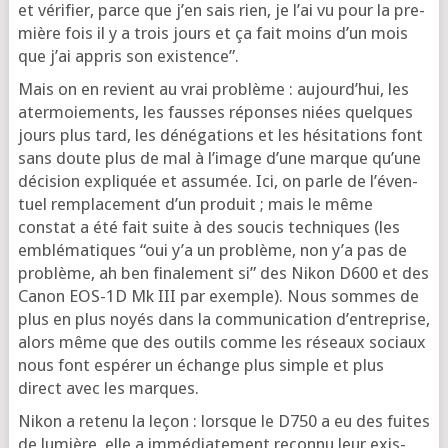
et véri­fier, parce que j’en sais rien, je l’ai vu pour la pre­
mière fois il y a trois jours et ça fait moins d’un mois
que j’ai appris son existence”.
Mais on en revient au vrai pro­blème : aujourd’­hui, les
ater­moie­ments, les fausses réponses niées quelques
jours plus tard, les déné­ga­tions et les hési­ta­tions font
sans doute plus de mal à l’i­mage d’une marque qu’une
déci­sion expli­quée et assu­mée. Ici, on parle de l’é­ven­
tuel rem­pla­ce­ment d’un pro­duit ; mais le même
constat a été fait suite à des sou­cis tech­niques (les
emblé­ma­tiques “oui y’a un pro­blème, non y’a pas de
pro­blème, ah ben fina­le­ment si” des Nikon D600 et des
Canon EOS-1D Mk III par exemple). Nous sommes de
plus en plus noyés dans la com­mu­ni­ca­tion d’en­tre­prise,
alors même que des outils comme les réseaux sociaux
nous font espé­rer un échange plus simple et plus
direct avec les marques.
Nikon a rete­nu la leçon : lorsque le D750 a eu des fuites
de lumière, elle a immé­dia­te­ment recon­nu leur exis­