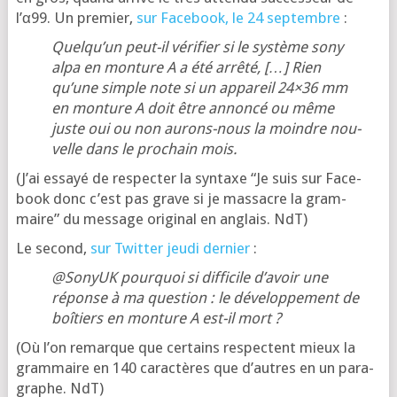
l’α99. Un pre­mier,
sur Face­book, le 24 sep­tembre
:
Quel­qu’un peut-il véri­fier si le sys­tème sony
alpa en mon­ture A a été arrê­té, […] Rien
qu’une simple note si un appa­reil 24×36 mm
en mon­ture A doit être annon­cé ou même
juste oui ou non aurons-nous la moindre nou­
velle dans le pro­chain mois.
(J’ai essayé de res­pec­ter la syn­taxe “Je suis sur Face­
book donc c’est pas grave si je mas­sacre la gram­
maire” du mes­sage ori­gi­nal en anglais. NdT)
Le second,
sur Twit­ter jeu­di der­nier
:
@SonyUK pour­quoi si dif­fi­cile d’a­voir une
réponse à ma ques­tion : le déve­lop­pe­ment de
boî­tiers en mon­ture A est-il mort ?
(Où l’on remarque que cer­tains res­pectent mieux la
gram­maire en 140 carac­tères que d’autres en un para­
graphe. NdT)