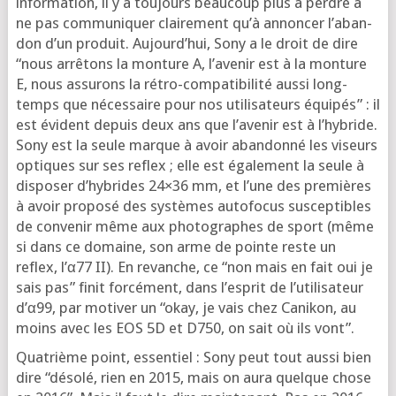
infor­ma­tion, il y a tou­jours beau­coup plus à perdre à
ne pas com­mu­ni­quer clai­re­ment qu’à annon­cer l’a­ban­
don d’un pro­duit. Aujourd’­hui, Sony a le droit de dire
“nous arrê­tons la mon­ture A, l’a­ve­nir est à la mon­ture
E, nous assu­rons la rétro-com­pa­ti­bi­li­té aus­si long­
temps que néces­saire pour nos uti­li­sa­teurs équi­pés” : il
est évident depuis deux ans que l’a­ve­nir est à l’hy­bride.
Sony est la seule marque à avoir aban­don­né les viseurs
optiques sur ses reflex ; elle est éga­le­ment la seule à
dis­po­ser d’hy­brides 24×36 mm, et l’une des pre­mières
à avoir pro­po­sé des sys­tèmes auto­fo­cus sus­cep­tibles
de conve­nir même aux pho­to­graphes de sport (même
si dans ce domaine, son arme de pointe reste un
reflex, l’α77 II). En revanche, ce “non mais en fait oui je
sais pas” finit for­cé­ment, dans l’es­prit de l’u­ti­li­sa­teur
d’α99, par moti­ver un “okay, je vais chez Cani­kon, au
moins avec les EOS 5D et D750, on sait où ils vont”.
Qua­trième point, essen­tiel : Sony peut tout aus­si bien
dire “déso­lé, rien en 2015, mais on aura quelque chose