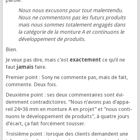
parole.
Nous nous excu­sons pour tout mal­en­ten­du.
Nous ne com­men­tons pas les futurs pro­duits
mais nous sommes tota­le­ment enga­gés dans
la caté­go­rie de la mon­ture A et conti­nuons le
déve­lop­pe­ment de produits.
Bien.
Je veux pas dire, mais c’est
exac­te­ment
ce qu’il ne
faut
jamais
faire.
Pre­mier point : Sony ne com­mente pas, mais de fait,
com­mente. Deux fois.
Deuxième point : ses deux com­men­taires sont évi­
dem­ment contra­dic­toires. “Nous n’a­vons pas d’ap­pa­
reil 24×36 mm en mon­ture A en pro­jet” et “nous conti­
nuons le déve­lop­pe­ment de pro­duits”, à quatre jours
d’é­cart, ça fait for­cé­ment tousser.
Troi­sième point : lorsque des clients demandent une