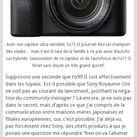
Avec son cap­teur ultra-sen­sible, l’α7S II pour­rait être un cham­pion
des stades… mais il est le seul de la famille à ne pas avoir d’au­to­fo­
cus hybride. L’as­so­cia­tion de ce cap­teur et de l’au­to­fo­cus de l’α77 II
ferait sans doute un très grand sportif.
Sup­po­sons une seconde que l’α99 II soit effec­ti­ve­ment
dans les tuyaux. Est-il pos­sible que Sony Royaume-Uni
ne soit pas au cou­rant du lan­ce­ment, jus­ti­fiant la néga­
tion du
com­mu­ni­ty mana­ger
? Là encore, je ne suis pas
dans le secret, mais d’a­près ce que j’ai com­pris de la
com­mu­ni­ca­tion entre mai­sons-mères japo­naises et
filiales euro­péennes, oui, c’est pos­sible. J’ai déjà vu,
pas for­cé­ment chez Sony, des chefs pro­duits à qui je
posais une ques­tion me répondre “ben on va l’al­lu­mer