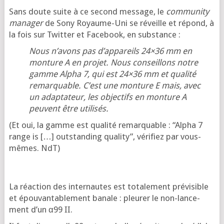
Sans doute suite à ce second mes­sage, le
com­mu­ni­ty
mana­ger
de Sony Royaume-Uni se réveille et répond, à
la fois sur Twit­ter et Face­book, en substance :
Nous n’a­vons pas d’ap­pa­reils 24×36 mm en
mon­ture A en pro­jet. Nous conseillons notre
gamme Alpha 7, qui est 24×36 mm et qua­li­té
remar­quable. C’est une mon­ture E mais, avec
un adap­ta­teur, les objec­tifs en mon­ture A
peuvent être utilisés.
(Et oui, la gamme est qua­li­té remar­quable : “Alpha 7
range is […] outs­tan­ding qua­li­ty”, véri­fiez par vous-
mêmes. NdT)
La réac­tion des inter­nautes est tota­le­ment pré­vi­sible
et épou­van­ta­ble­ment banale : pleu­rer le non-lan­ce­
ment d’un α99 II.