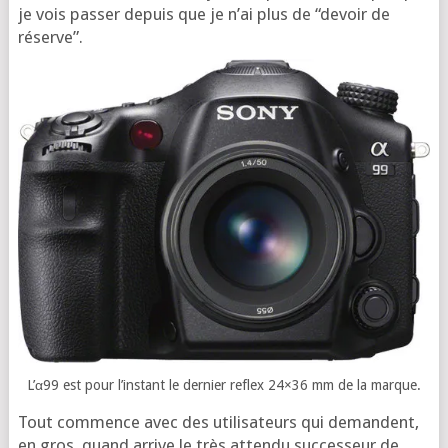
je vois pas­ser depuis que je n’ai plus de “devoir de
réserve”.
L’α99 est pour l’ins­tant le der­nier reflex 24×36 mm de la marque.
Tout com­mence avec des uti­li­sa­teurs qui demandent,
en gros, quand arrive le très atten­du suc­ces­seur de