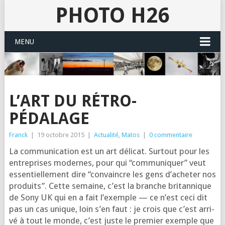
PHOTO H26
MENU
L’ART DU RÉTRO-
PÉDALAGE
Franck
|
19 octobre 2015
|
Actualité
,
Matos
|
0 commentaire
La com­mu­ni­ca­tion est un art déli­cat. Sur­tout pour les
entre­prises modernes, pour qui “com­mu­ni­quer” veut
essen­tiel­le­ment dire “convaincre les gens d’a­che­ter nos
pro­duits”. Cette semaine, c’est la branche bri­tan­nique
de Sony UK qui en a fait l’exemple — ce n’est ceci dit
pas un cas unique, loin s’en faut : je crois que c’est arri­
vé à tout le monde, c’est juste le pre­mier exemple que