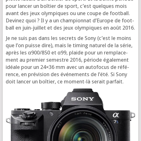
pour lan­cer un boî­tier de sport, c’est quelques mois
avant des jeux olym­piques ou une coupe de foot­ball.
Devi­nez quoi ? Il y a un cham­pion­nat d’Eu­rope de foot­
ball en juin-juillet et des jeux olym­piques en août 2016.
Je ne suis pas dans les secrets de Sony (c’est le moins
que l’on puisse dire), mais le timing natu­rel de la série,
après les α900/850 et α99, plaide pour un rem­pla­ce­
ment au pre­mier semestre 2016, période éga­le­ment
idéale pour un 24×36 mm avec un auto­fo­cus de réfé­
rence, en pré­vi­sion des évé­ne­ments de l’é­té. Si Sony
doit lan­cer un boî­tier, ce moment-là serait parfait.